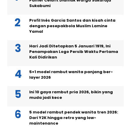
Pamer Celurit Diamuk Warga Sukaraja
Sukabumi
Profil Inés Garcia Santos dan kisah cinta
dengan pesepakbola Muslim Lamine
Yamal
Hari Jadi Ditetapkan 5 Januari 1919, Ini
Penampakan Logo Persib Waktu Pertama
Kali Didirikan
5+1 model rambut wanita panjang ber-
layer 2026
Ini 10 gaya rambut pria 2026, bikin yang
muda jadi kece
5 model rambut pendek wanita tren 2026:
Dari Y2K hingga retro yang low-
maintenance