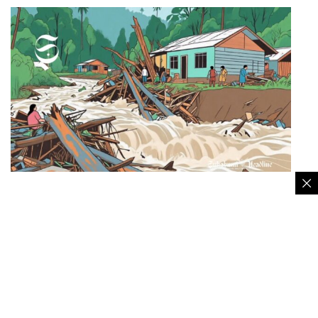
Ilustrasi banjir bandang menggerus pepohonan menerjang
perkampungan – sukabumiheadline.com
1. Januari-Februari 2025
Jenis Bencana:
Tercatat 70 kejadian bencana di
27 kecamatan, didominasi oleh angin puting
beliung.