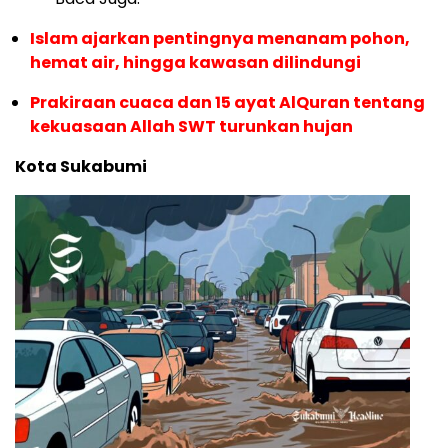
Islam ajarkan pentingnya menanam pohon,
hemat air, hingga kawasan dilindungi
Prakiraan cuaca dan 15 ayat AlQuran tentang
kekuasaan Allah SWT turunkan hujan
Kota Sukabumi