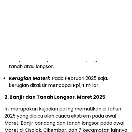
Dampak Bencana:
Ratusan unit rumah
terdampak disebabkan 61 kejadian bencana,
dengan rincian sekitar 150 rusak ringan, 110 rusak
sedang, dan 95 rusak berat di berbagai titik
sepanjang tahun.
Akses Transportasi:
Terjadi kerusakan pada
setidaknya 6 jembatan dan puluhan titik jalan yang
sempat tidak dapat dilalui akibat pergerakan
tanah atau longsor.
Kerugian Materi:
Pada Februari 2025 saja,
kerugian ditaksir mencapai Rp1,4 miliar.
2. Banjir dan Tanah Longsor, Maret 2025
Ini merupakan kejadian paling mematikan di tahun
2025 yang dipicu oleh cuaca ekstrem pada awal
Maret. Banjir bandang dan tanah longsor pada awal
Maret di Cisolok, Cikembar, dan 7 kecamatan lainnya