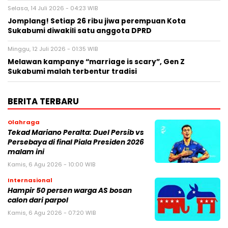
Selasa, 14 Juli 2026 - 04:23 WIB
Jomplang! Setiap 26 ribu jiwa perempuan Kota
Sukabumi diwakili satu anggota DPRD
Minggu, 12 Juli 2026 - 01:35 WIB
Melawan kampanye “marriage is scary”, Gen Z
Sukabumi malah terbentur tradisi
BERITA TERBARU
Olahraga
Tekad Mariano Peralta: Duel Persib vs
Persebaya di final Piala Presiden 2026
malam ini
Kamis, 6 Agu 2026 - 10:00 WIB
Internasional
Hampir 50 persen warga AS bosan
calon dari parpol
Kamis, 6 Agu 2026 - 07:20 WIB