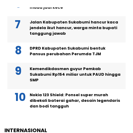
Ini 10 gaya rambut pria 2026, bikin yang
muda jadi kece
Jalan Kabupaten Sukabumi hancur kaca
jendela ikut hancur, warga minta bupati
tanggung jawab
DPRD Kabupaten Sukabumi bentuk
Pansus perubahan Perumda TJM
Kemendikdasmen guyur Pemkab
Sukabumi Rp154 miliar untuk PAUD hingga
SMP
Nokia 123 Shield: Ponsel super murah
dibekali baterai gahar, desain legendaris
dan bodi tangguh
INTERNASIONAL