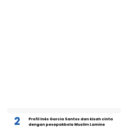
Rugikan negara Rp41 triliun per
tahun
Sabtu, 19 Juli 2025 - 02:18 WIB
Regulasi
Dampak dan bahaya truk ODOL dan
UU, Permen, sanksinya
Sabtu, 21 Juni 2025 - 10:00 WIB
TRENDING
Pemuda Tanggung Mabuk Berat Sambil
Pamer Celurit Diamuk Warga Sukaraja
Sukabumi
Profil Inés Garcia Santos dan kisah cinta
dengan pesepakbola Muslim Lamine