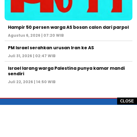
Hampir 50 persen warga AS bosan calon dari parpol
Agustus 6, 2026 | 07:20 WIB
PM Israel serahkan urusan Iran ke AS
Juli 31, 2026 | 02:47 WIB
Israel larang warga Palestina punya kamar mandi
sendiri
Juli 22, 2026 | 14:50 WIB
CLOSE
PT Global Vision Multimedia
Alamat Redaksi: Griya Benda Asri Blok CE12,
Jl. Sakura IV, RT 02/12, Desa Benda