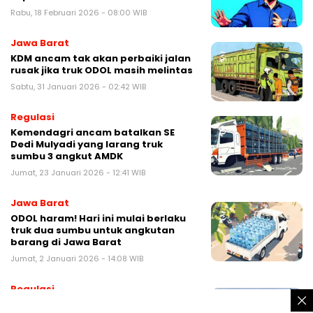
Rabu, 18 Februari 2026 - 08:00 WIB
Jawa Barat
KDM ancam tak akan perbaiki jalan
rusak jika truk ODOL masih melintas
Sabtu, 31 Januari 2026 - 02:42 WIB
Regulasi
Kemendagri ancam batalkan SE
Dedi Mulyadi yang larang truk
sumbu 3 angkut AMDK
Jumat, 23 Januari 2026 - 12:41 WIB
Jawa Barat
ODOL haram! Hari ini mulai berlaku
truk dua sumbu untuk angkutan
barang di Jawa Barat
Jumat, 2 Januari 2026 - 14:08 WIB
Regulasi
Siapkan Perpres Zero ODOL, AHY: