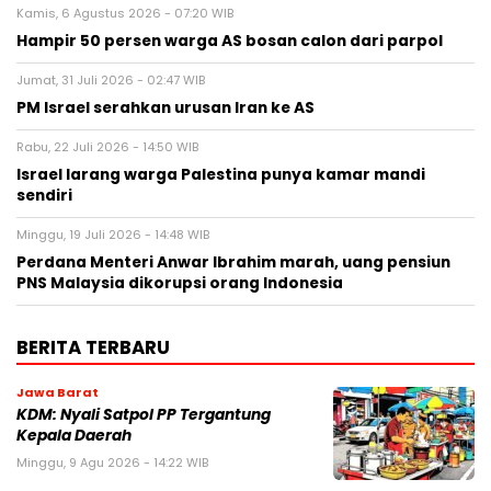
Kamis, 6 Agustus 2026 - 07:20 WIB
Hampir 50 persen warga AS bosan calon dari parpol
Jumat, 31 Juli 2026 - 02:47 WIB
PM Israel serahkan urusan Iran ke AS
Rabu, 22 Juli 2026 - 14:50 WIB
Israel larang warga Palestina punya kamar mandi
sendiri
Minggu, 19 Juli 2026 - 14:48 WIB
Perdana Menteri Anwar Ibrahim marah, uang pensiun
PNS Malaysia dikorupsi orang Indonesia
BERITA TERBARU
Jawa Barat
KDM: Nyali Satpol PP Tergantung
Kepala Daerah
Minggu, 9 Agu 2026 - 14:22 WIB