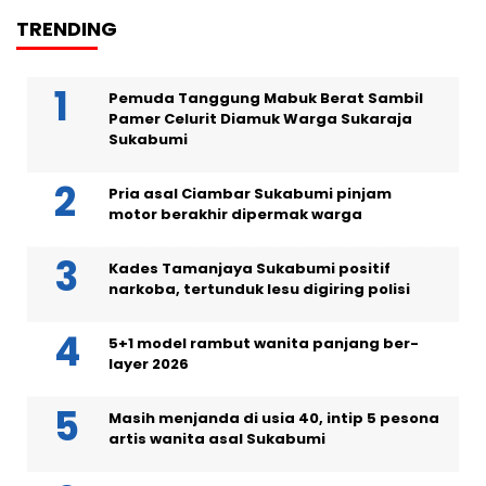
TRENDING
Pemuda Tanggung Mabuk Berat Sambil
Pamer Celurit Diamuk Warga Sukaraja
Sukabumi
Pria asal Ciambar Sukabumi pinjam
motor berakhir dipermak warga
Kades Tamanjaya Sukabumi positif
narkoba, tertunduk lesu digiring polisi
5+1 model rambut wanita panjang ber-
layer 2026
Masih menjanda di usia 40, intip 5 pesona
artis wanita asal Sukabumi