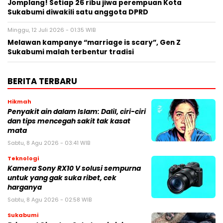
Jomplang! Setiap 26 ribu jiwa perempuan Kota
Sukabumi diwakili satu anggota DPRD
Minggu, 12 Juli 2026 - 01:35 WIB
Melawan kampanye “marriage is scary”, Gen Z
Sukabumi malah terbentur tradisi
BERITA TERBARU
Hikmah
Penyakit ain dalam Islam: Dalil, ciri-ciri
dan tips mencegah sakit tak kasat
mata
Sabtu, 8 Agu 2026 - 03:41 WIB
Teknologi
Kamera Sony RX10 V solusi sempurna
untuk yang gak suka ribet, cek
harganya
Sabtu, 8 Agu 2026 - 02:58 WIB
Sukabumi