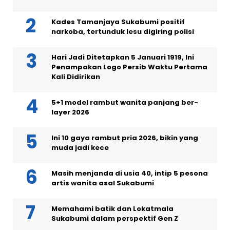
Kades Tamanjaya Sukabumi positif
narkoba, tertunduk lesu digiring polisi
Hari Jadi Ditetapkan 5 Januari 1919, Ini
Penampakan Logo Persib Waktu Pertama
Kali Didirikan
5+1 model rambut wanita panjang ber-
layer 2026
Ini 10 gaya rambut pria 2026, bikin yang
muda jadi kece
Masih menjanda di usia 40, intip 5 pesona
artis wanita asal Sukabumi
Memahami batik dan Lokatmala
Sukabumi dalam perspektif Gen Z