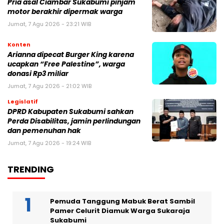
Pria asal Ciambar Sukabumi pinjam
motor berakhir dipermak warga
Jumat, 7 Agu 2026 - 23:21 WIB
Konten
Arianna dipecat Burger King karena
ucapkan “Free Palestine”, warga
donasi Rp3 miliar
Jumat, 7 Agu 2026 - 21:02 WIB
Legislatif
DPRD Kabupaten Sukabumi sahkan
Perda Disabilitas, jamin perlindungan
dan pemenuhan hak
Jumat, 7 Agu 2026 - 19:24 WIB
TRENDING
Pemuda Tanggung Mabuk Berat Sambil
Pamer Celurit Diamuk Warga Sukaraja
Sukabumi