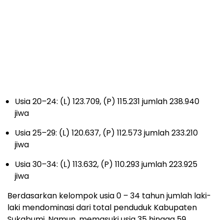
Usia 0–4 : (L) 113.203, (P) 108.620 jumlah 221.823 jiwa
Usia 5–9: (L) 111.871, (P) 107.648 jumlah 219.519 jiwa
Usia 10–14: (L) 114.887, (P) 109.808 jumlah 224.695
jiwa
Usia 15–19: (L) 120.649, (P) 113.601 jumlah 234.250 jiwa
Usia 20–24: (L) 123.709, (P) 115.231 jumlah 238.940
jiwa
Usia 25–29: (L) 120.637, (P) 112.573 jumlah 233.210
jiwa
Usia 30–34: (L) 113.632, (P) 110.293 jumlah 223.925
jiwa
Berdasarkan kelompok usia 0 – 34 tahun jumlah laki-
laki mendominasi dari total penduduk Kabupaten
Sukabumi. Namun, memasuki usia 35 hingga 59,