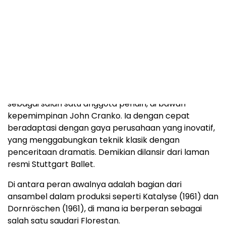
kedua Swan Lake bersama Balet Belanda, bekerja
sama dengan William Martin dari Balet Kerajaan.
Penampilan ini menandai transisi dari masa pelatihan
ke panggung profesional dan menunjukkan
kemampuan teknisnya dalam repertoar klasik.
Setelah masa kerja di Balet Belanda, ia bergabung
dengan Stuttgart Ballet di Jerman pada akhir 1961
sebagai salah satu anggota pendiri, di bawah
kepemimpinan John Cranko. Ia dengan cepat
beradaptasi dengan gaya perusahaan yang inovatif,
yang menggabungkan teknik klasik dengan
penceritaan dramatis. Demikian dilansir dari laman
resmi Stuttgart Ballet.
Di antara peran awalnya adalah bagian dari
ansambel dalam produksi seperti Katalyse (1961) dan
Dornröschen (1961), di mana ia berperan sebagai
salah satu saudari Florestan.