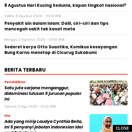
8 Agustus Hari Kucing Sedunia, kapan tingkat nasional?
Sabtu, 8 Agustus 2026 - 03:41 WIB
Penyakit ain dalam Islam: Dalil, ciri-ciri dan tips
mencegah sakit tak kasat mata
Minggu, 2 Agustus 2026 - 23:55 WIB
Sederet karya Otto Suastika, Komikus kesayangan
Bung Karno menetap di Cicurug Sukabumi
BERITA TERBARU
Pendidikan
Satu juta sarjana menganggur,
didominasi lulusan 5 jurusan populer
ini
Selasa, 11 Agu 2026 - 01:22 WIB
Dia
Ada yang mirip Laudya Cynthia Bella,
ini 5 penyanyi jebolan Indonesian Idol
CLOSE