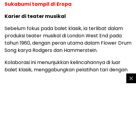
Sukabumi tampil di Eropa
Karier di teater musikal
Sebelum fokus pada balet klasik, ia terlibat dalam
produksi teater musikal di London West End pada
tahun 1960, dengan peran utama dalam Flower Drum
Song karya Rodgers dan Hammerstein.
Kolaborasi ini menunjukkan kelincahannya di luar
balet klasik, menggabungkan pelatihan tari dengan
koreografi gaya Broadway dalam produksi yang
berlangsung selama beberapa bulan di Palace
Theatre.
Debut profesional dan pertunjukan
Chesterina memulai debut profesionalnya di dunia
balet pada tahun 1961 di Festival Cork di Irlandia,
dengan memerankan peran Odette dalam adegan