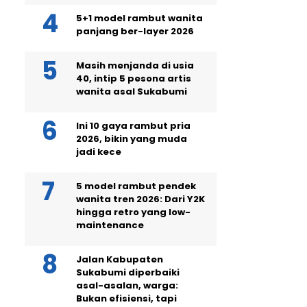
5+1 model rambut wanita
panjang ber-layer 2026
Masih menjanda di usia
40, intip 5 pesona artis
wanita asal Sukabumi
Ini 10 gaya rambut pria
2026, bikin yang muda
jadi kece
5 model rambut pendek
wanita tren 2026: Dari Y2K
hingga retro yang low-
maintenance
Jalan Kabupaten
Sukabumi diperbaiki
asal-asalan, warga:
Bukan efisiensi, tapi