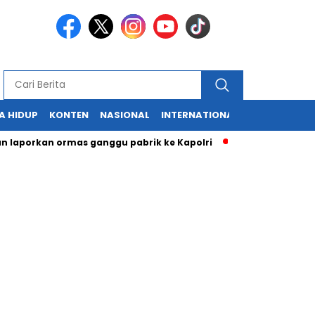
A HIDUP
KONTEN
NASIONAL
INTERNATIONAL
POLITIK
HU
rkan ormas ganggu pabrik ke Kapolri
Cabup dan Cawali Suka