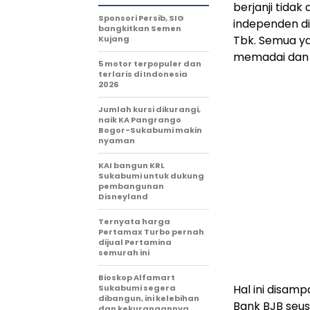
berjanji tida
Sponsori Persib, SIG
independen d
bangkitkan Semen
Tbk. Semua y
Kujang
memadai dan 
5 motor terpopuler dan
terlaris di Indonesia
2026
Jumlah kursi dikurangi,
naik KA Pangrango
Bogor-Sukabumi makin
nyaman
KAI bangun KRL
Sukabumi untuk dukung
pembangunan
Disneyland
Ternyata harga
Pertamax Turbo pernah
dijual Pertamina
semurah ini
Bioskop Alfamart
Hal ini disam
Sukabumi segera
dibangun, ini kelebihan
Bank BJB seu
dan kekurangannya