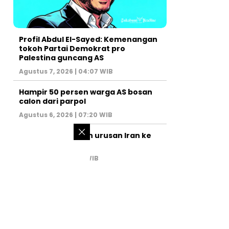
Profil Abdul El-Sayed: Kemenangan
tokoh Partai Demokrat pro
Palestina guncang AS
Agustus 7, 2026 | 04:07 WIB
Hampir 50 persen warga AS bosan
calon dari parpol
Agustus 6, 2026 | 07:20 WIB
PM Israel serahkan urusan Iran ke
AS
Juli 31, 2026 | 02:47 WIB