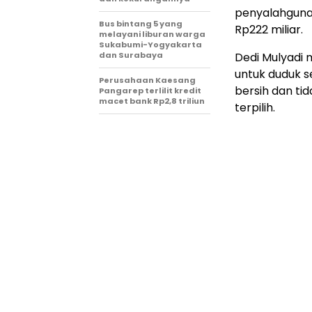
penyalahgunaa
Bus bintang 5 yang
Rp222 miliar.
melayani liburan warga
Sukabumi-Yogyakarta
dan Surabaya
Dedi Mulyadi 
untuk duduk s
Perusahaan Kaesang
bersih dan tid
Pangarep terlilit kredit
macet bank Rp2,8 triliun
terpilih.