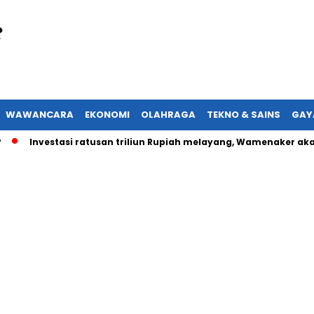
WAWANCARA
EKONOMI
OLAHRAGA
TEKNO & SAINS
GAY
nvestasi ratusan triliun Rupiah melayang, Wamenaker akan lapo