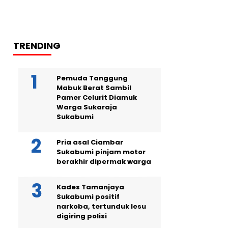
TRENDING
Pemuda Tanggung
Mabuk Berat Sambil
Pamer Celurit Diamuk
Warga Sukaraja
Sukabumi
Pria asal Ciambar
Sukabumi pinjam motor
berakhir dipermak warga
Kades Tamanjaya
Sukabumi positif
narkoba, tertunduk lesu
digiring polisi