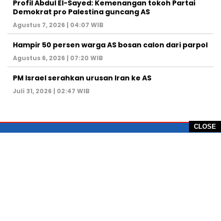
Profil Abdul El-Sayed: Kemenangan tokoh Partai
Demokrat pro Palestina guncang AS
Agustus 7, 2026 | 04:07 WIB
Hampir 50 persen warga AS bosan calon dari parpol
Agustus 6, 2026 | 07:20 WIB
PM Israel serahkan urusan Iran ke AS
Juli 31, 2026 | 02:47 WIB
CLOSE
PT Global Vision Multimedia
Alamat Redaksi: Griya Benda Asri Blok CE12,
Jl. Sakura IV, RT 02/12, Desa Benda
Kecamatan Cicurug, Kabupaten Sukabumi, 43359,
Jawa Barat, Indonesia
Hotline: +62 811-1011-9123
Telp. 0266-743 1518
e-Mail:
sukabumiheadlines@gmail.com