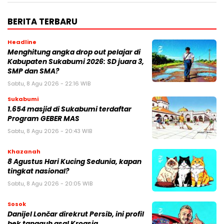
BERITA TERBARU
Headline
Menghitung angka drop out pelajar di
Kabupaten Sukabumi 2026: SD juara 3,
SMP dan SMA?
Sabtu, 8 Agu 2026 - 22:16 WIB
Sukabumi
1.654 masjid di Sukabumi terdaftar
Program GEBER MAS
Sabtu, 8 Agu 2026 - 20:43 WIB
Khazanah
8 Agustus Hari Kucing Sedunia, kapan
tingkat nasional?
Sabtu, 8 Agu 2026 - 20:05 WIB
Sosok
Danijel Lončar direkrut Persib, ini profil
bek tangguh asal Kroasia