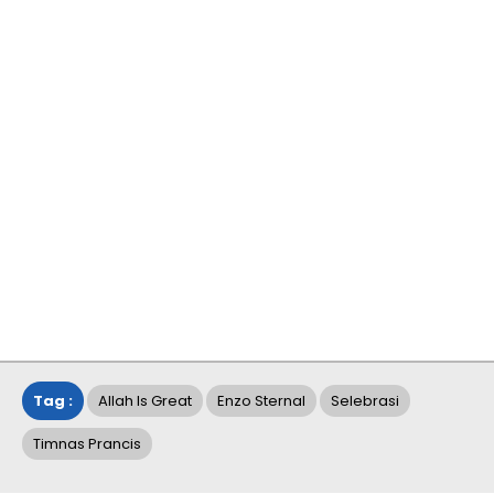
Tag :
Allah Is Great
Enzo Sternal
Selebrasi
Timnas Prancis