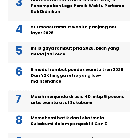
Penampakan Logo Persib Waktu Pertama
Kali Didirikan
5+1 model rambut wanita panjang ber-
layer 2026
Ini 10 gaya rambut pria 2026, bikin yang
muda jadi kece
5 model rambut pendek wanita tren 2026:
Dari Y2K hingga retro yang low-
maintenance
Masih menjanda di usia 40, intip 5 pesona
artis wanita asal Sukabumi
Memahami batik dan Lokatmala
Sukabumi dalam perspektif Gen Z