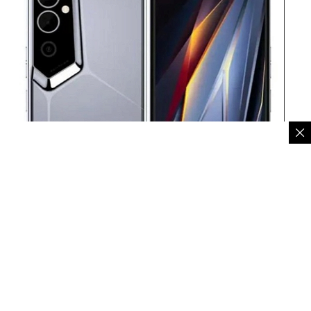
Harga Rp1 jutaan, Tecno Pova Neo 3 spek gaming dengan
baterai 7000mAh dan RAM gede – Istimewa
Spesifikasi lengkap dan harga Tecno Pova Neo 3