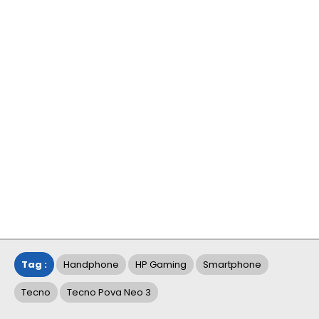
Tag :
Handphone
HP Gaming
Smartphone
Tecno
Tecno Pova Neo 3