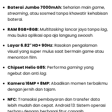
Baterai Jumbo 7000mAh:
Seharian main
game
,
streaming
, atau sosmed tanpa khawatir kehabisan
baterai.
RAM 8GB+8GB:
Multitasking
lancar jaya tanpa
lag
,
mau buka aplikasi apa aja langsung
swoosh
.
Layar 6.82″ HD+ 90Hz:
Rasakan pengalaman
visual yang super mulus saat bermain game atau
menonton film.
Chipset Helio G85:
Performa
gaming
yang
ngebut dan anti
lag
.
Kamera 16MP + 8MP:
Abadikan momen terbaikmu
dengan jernih dan tajam.
NFC:
Transaksi pembayaran dan transfer data
lebih mudah dan cepat. Android 13: Sistem operasi
terbaru dengan berbagai fitur canggih.