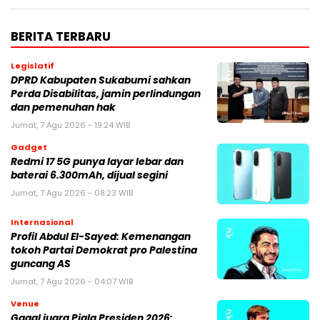
BERITA TERBARU
Legislatif
DPRD Kabupaten Sukabumi sahkan
Perda Disabilitas, jamin perlindungan
dan pemenuhan hak
Jumat, 7 Agu 2026 - 19:24 WIB
Gadget
Redmi 17 5G punya layar lebar dan
baterai 6.300mAh, dijual segini
Jumat, 7 Agu 2026 - 08:23 WIB
Internasional
Profil Abdul El-Sayed: Kemenangan
tokoh Partai Demokrat pro Palestina
guncang AS
Jumat, 7 Agu 2026 - 04:07 WIB
Venue
Gagal juara Piala Presiden 2026: