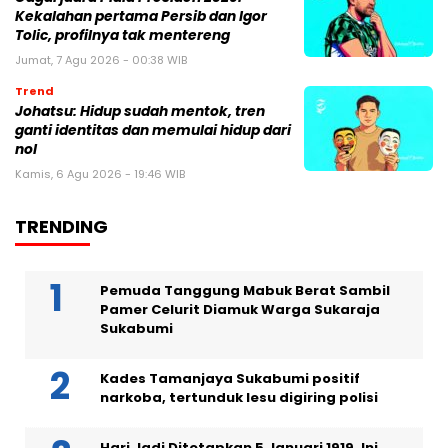
Kekalahan pertama Persib dan Igor
Tolic, profilnya tak mentereng
Jumat, 7 Agu 2026 - 00:38 WIB
Trend
Johatsu: Hidup sudah mentok, tren
ganti identitas dan memulai hidup dari
nol
Kamis, 6 Agu 2026 - 19:46 WIB
TRENDING
Pemuda Tanggung Mabuk Berat Sambil
Pamer Celurit Diamuk Warga Sukaraja
Sukabumi
Kades Tamanjaya Sukabumi positif
narkoba, tertunduk lesu digiring polisi
Hari Jadi Ditetapkan 5 Januari 1919, Ini