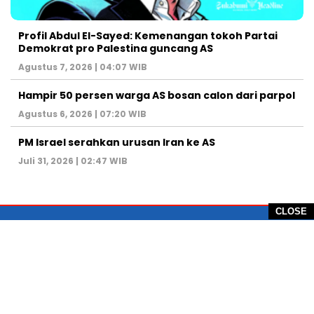
Profil Abdul El-Sayed: Kemenangan tokoh Partai
Demokrat pro Palestina guncang AS
Agustus 7, 2026 | 04:07 WIB
Hampir 50 persen warga AS bosan calon dari parpol
Agustus 6, 2026 | 07:20 WIB
PM Israel serahkan urusan Iran ke AS
Juli 31, 2026 | 02:47 WIB
CLOSE
PT Global Vision Multimedia
Alamat Redaksi: Griya Benda Asri Blok CE12,
Jl. Sakura IV, RT 02/12, Desa Benda
Kecamatan Cicurug, Kabupaten Sukabumi, 43359,
Jawa Barat, Indonesia