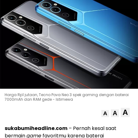
Harga Rp1 jutaan, Tecno Pova Neo 3 spek gaming dengan baterai
7000mAh dan RAM gede - Istimewa
A
A
A
sukabumiheadline.com
– Pernah kesal saat
bermain
game
favoritmu karena baterai