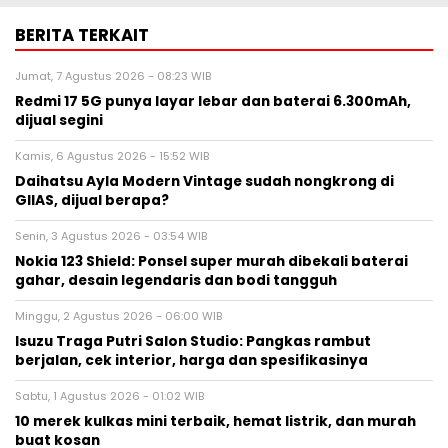
BERITA TERKAIT
Jumat, 7 Agustus 2026 - 08:23 WIB
Redmi 17 5G punya layar lebar dan baterai 6.300mAh,
dijual segini
Kamis, 6 Agustus 2026 - 15:52 WIB
Daihatsu Ayla Modern Vintage sudah nongkrong di
GIIAS, dijual berapa?
Senin, 3 Agustus 2026 - 03:54 WIB
Nokia 123 Shield: Ponsel super murah dibekali baterai
gahar, desain legendaris dan bodi tangguh
Minggu, 2 Agustus 2026 - 06:00 WIB
Isuzu Traga Putri Salon Studio: Pangkas rambut
berjalan, cek interior, harga dan spesifikasinya
Sabtu, 1 Agustus 2026 - 01:02 WIB
10 merek kulkas mini terbaik, hemat listrik, dan murah
buat kosan