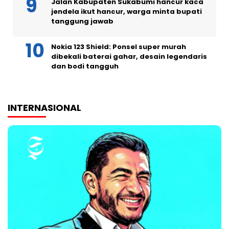
Jalan Kabupaten Sukabumi hancur kaca
jendela ikut hancur, warga minta bupati
tanggung jawab
Nokia 123 Shield: Ponsel super murah
dibekali baterai gahar, desain legendaris
dan bodi tangguh
INTERNASIONAL