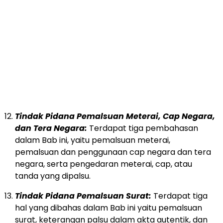
sendiri maupun oleh kuasanya dipidana dengan
pidana penjara paling lama 7 tahun.
Tindak Pidana Pemalsuan Mata Uang dan Uang
Kertas:
Setiap orang yang memalsu mata uang
yang dikeluarkan negara dengan maksud
mengedarkan dipidana dengan pidana penjara
paling lama 10 tahun atau pidana denda sesuai
kategori VII.
Tindak Pidana Pemalsuan Meterai, Cap Negara,
dan Tera Negara:
Terdapat tiga pembahasan
dalam Bab ini, yaitu pemalsuan meterai,
pemalsuan dan penggunaan cap negara dan tera
negara, serta pengedaran meterai, cap, atau
tanda yang dipalsu.
Tindak Pidana Pemalsuan Surat:
Terdapat tiga
hal yang dibahas dalam Bab ini yaitu pemalsuan
surat, keterangan palsu dalam akta autentik, dan