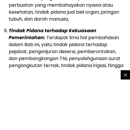
perbuatan yang membahayakan nyawa atau
kesehatan, tindak pidana jual beli organ, jaringan
tubuh, dan darah manusia,
Tindak Pidana terhadap Kekuasaan
Pemerintahan:
Terdapat lima hal pembahasan
dalam Bab ini, yaitu tindak pidana terhadap
pejabat, penganjuran desersi, pemberontakan,
dan pembangkangan TNI, penyalahgunaan surat
pengangkutan ternak, tindak pidana irigasi, hingga
penggandaan surat resmi negara tanpa izin.
Tindak Pidana Keterangan Palsu di Atas
Sumpah:
Setiap orang yang berdasarkan
ketentuan peraturan perundang-undangan harus
memberikan keterangan atas sumpah atau
keterangan tersebut menimbulkan akibat hukum,
memberikan keterangan palsu di atas sumpah,
baik dengan lisan maupun tulisan yang dilakukan