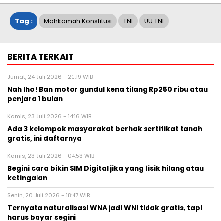
Tag :
Mahkamah Konstitusi
TNI
UU TNI
BERITA TERKAIT
Jumat, 24 Juli 2026 - 20:19 WIB
Nah lho! Ban motor gundul kena tilang Rp250 ribu atau
penjara 1 bulan
Kamis, 23 Juli 2026 - 14:16 WIB
Ada 3 kelompok masyarakat berhak sertifikat tanah
gratis, ini daftarnya
Kamis, 23 Juli 2026 - 04:53 WIB
Begini cara bikin SIM Digital jika yang fisik hilang atau
ketingalan
Senin, 20 Juli 2026 - 18:47 WIB
Ternyata naturalisasi WNA jadi WNI tidak gratis, tapi
harus bayar segini