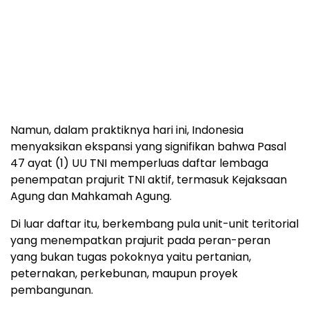
Setiap jam yang dihabiskan seorang prajurit di luar
ranah tersebut, kata dia, adalah jam yang diambil
dari kesiapan tempurnya.
Namun, dalam praktiknya hari ini, Indonesia
menyaksikan ekspansi yang signifikan bahwa Pasal
47 ayat (1) UU TNI memperluas daftar lembaga
penempatan prajurit TNI aktif, termasuk Kejaksaan
Agung dan Mahkamah Agung.
Di luar daftar itu, berkembang pula unit-unit teritorial
yang menempatkan prajurit pada peran-peran
yang bukan tugas pokoknya yaitu pertanian,
peternakan, perkebunan, maupun proyek
pembangunan.