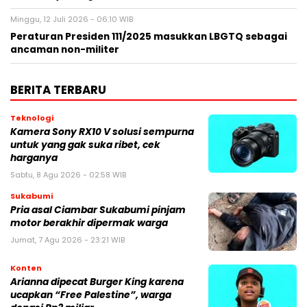
Minggu, 12 Juli 2026 - 06:10 WIB
Peraturan Presiden 111/2025 masukkan LBGTQ sebagai
ancaman non-militer
BERITA TERBARU
Teknologi
Kamera Sony RX10 V solusi sempurna
untuk yang gak suka ribet, cek
harganya
Sabtu, 8 Agu 2026 - 02:58 WIB
Sukabumi
Pria asal Ciambar Sukabumi pinjam
motor berakhir dipermak warga
Jumat, 7 Agu 2026 - 23:21 WIB
Konten
Arianna dipecat Burger King karena
ucapkan “Free Palestine”, warga