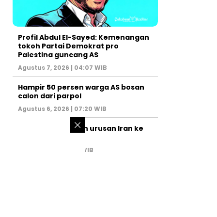
Profil Abdul El-Sayed: Kemenangan
tokoh Partai Demokrat pro
Palestina guncang AS
Agustus 7, 2026 | 04:07 WIB
Hampir 50 persen warga AS bosan
calon dari parpol
Agustus 6, 2026 | 07:20 WIB
PM Israel serahkan urusan Iran ke
AS
Juli 31, 2026 | 02:47 WIB