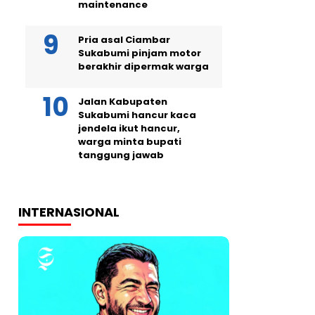
maintenance
Pria asal Ciambar
Sukabumi pinjam motor
berakhir dipermak warga
Jalan Kabupaten
Sukabumi hancur kaca
jendela ikut hancur,
warga minta bupati
tanggung jawab
INTERNASIONAL