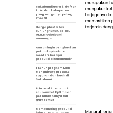
merupakan hal
Sukabumi juara 3, daftar
mengukur keta
kota dan kabupaten
terjaganya k
yang warganya paling
kreatif
memastikan p
terjamin deng
Harga plastik tak
kunjung turun, pelaku
UMKM Sukabumi
menangis
Amran ingin penghasilan
petani kopi setara
menteri, berapa
produksi di Sukabumi?
1 tahun program MBG:
Menghitung produksi
sayuran dan buah di
Sukabumi
Pria asal Sukabumi ini
raup omzet Rp3 miliar
per bulan hanya dari
gula semut
Membanding produksi
Menurut jenis
jahe Sukabumi, Jawa