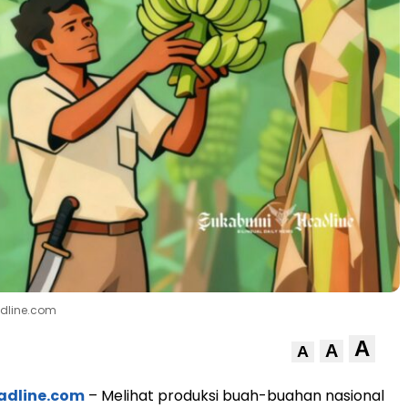
adline.com
A
A
A
adline.com
– Melihat produksi buah-buahan nasional