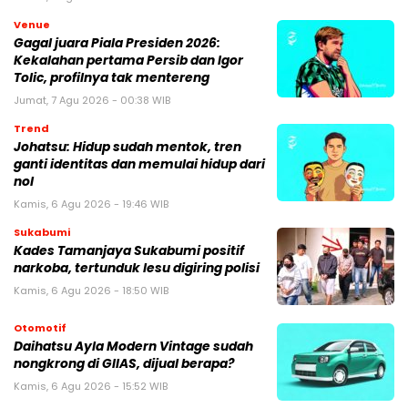
Venue
Gagal juara Piala Presiden 2026:
Kekalahan pertama Persib dan Igor
Tolic, profilnya tak mentereng
Jumat, 7 Agu 2026 - 00:38 WIB
Trend
Johatsu: Hidup sudah mentok, tren
ganti identitas dan memulai hidup dari
nol
Kamis, 6 Agu 2026 - 19:46 WIB
Sukabumi
Kades Tamanjaya Sukabumi positif
narkoba, tertunduk lesu digiring polisi
Kamis, 6 Agu 2026 - 18:50 WIB
Otomotif
Daihatsu Ayla Modern Vintage sudah
nongkrong di GIIAS, dijual berapa?
Kamis, 6 Agu 2026 - 15:52 WIB