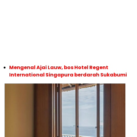
Berita Terkait:
Leluhur Adrian Zecha, Karena Sim Keng Koen
Perayaan Cap Go Meh di Sukabumi
Dimundurkan
Punya Mertua asal Sukabumi, Michelle Saram,
Pemeran Ye Sha Meteor Garden Hidup Makmur
Mengenal Ajai Lauw, bos Hotel Regent
International Singapura berdarah Sukabumi