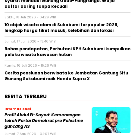
Syarat mendaki Gunung Gede-Pangrango: Wajib
daftar daring tanpa kecuali
Sabtu, 18 Juli 2026 - 04:29 WIB
10 objek wisata alam di Sukabumi terpopuler 2026,
lengkap harga tiket masuk, kelebihan dan lokasi
Jumat, 17 Juli 2026 - 13:46 WIB
Bahas pendapatan, Perhutani KPH Sukabumi kumpulkan
pelaku wisata kawasan hutan
Kamis, 16 Juli 2026 - 15:26 WIB
Cerita pensiunan berwisata ke Jembatan Gantung Situ
Gunung Sukabumi naik Honda Supra X
BERITA TERBARU
Internasional
Profil Abdul El-Sayed: Kemenangan
tokoh Partai Demokrat pro Palestine
guncang AS
Jumat, 7 Agu 2026 - 04:07 WIB