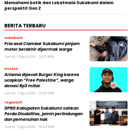
Memahami batik dan Lokatmala Sukabumi dalam
perspektif Gen Z
BERITA TERBARU
Sukabumi
Pria asal Ciambar Sukabumi pinjam
motor berakhir dipermak warga
Jumat, 7 Agu 2026 - 23:21 WIB
Konten
Arianna dipecat Burger King karena
ucapkan “Free Palestine”, warga
donasi Rp3 miliar
Jumat, 7 Agu 2026 - 21:02 WIB
Legislatif
DPRD Kabupaten Sukabumi sahkan
Perda Disabilitas, jamin perlindungan
dan pemenuhan hak
Jumat, 7 Agu 2026 - 19:24 WIB