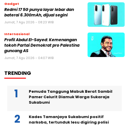
Gadget
Redmi 17 5G punya layar lebar dan
baterai 6.300mAh, dijual segini
Jumat, 7 Agu 2026 - 08:23 WIB
Internasional
Profil Abdul El-Sayed: Kemenangan
tokoh Partai Demokrat pro Palestina
guncang AS
Jumat, 7 Agu 2026 - 04:07 WIB
TRENDING
Pemuda Tanggung Mabuk Berat Sambil
Pamer Celurit Diamuk Warga Sukaraja
Sukabumi
Kades Tamanjaya Sukabumi positif
narkoba, tertunduk lesu digiring polisi