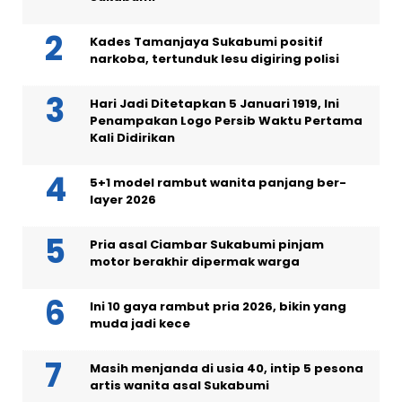
Kades Tamanjaya Sukabumi positif
narkoba, tertunduk lesu digiring polisi
Hari Jadi Ditetapkan 5 Januari 1919, Ini
Penampakan Logo Persib Waktu Pertama
Kali Didirikan
5+1 model rambut wanita panjang ber-
layer 2026
Pria asal Ciambar Sukabumi pinjam
motor berakhir dipermak warga
Ini 10 gaya rambut pria 2026, bikin yang
muda jadi kece
Masih menjanda di usia 40, intip 5 pesona
artis wanita asal Sukabumi