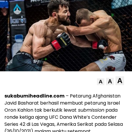
A
A
A
sukabumiheadline.com
– Petarung Afghanistan
Javid Basharat berhasil membuat petarung Israel
Oron Kahlon tak berkutik lewat
submission
pada
ronde ketiga ajang UFC Dana White’s Contender
Series 42 di Las Vegas, Amerika Serikat pada Selasa
(26/10/2021) malam waktu setempat.