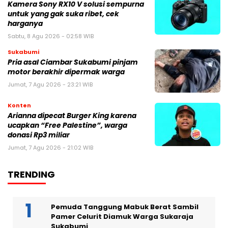
Kamera Sony RX10 V solusi sempurna
untuk yang gak suka ribet, cek
harganya
Sabtu, 8 Agu 2026 - 02:58 WIB
Sukabumi
Pria asal Ciambar Sukabumi pinjam
motor berakhir dipermak warga
Jumat, 7 Agu 2026 - 23:21 WIB
Konten
Arianna dipecat Burger King karena
ucapkan “Free Palestine”, warga
donasi Rp3 miliar
Jumat, 7 Agu 2026 - 21:02 WIB
TRENDING
Pemuda Tanggung Mabuk Berat Sambil
Pamer Celurit Diamuk Warga Sukaraja
Sukabumi