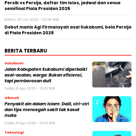
Persib vs Persija, daftar tim lolos, jadwal dan venue
semifinal Piala Presiden 2026
Kamis, 30 Juli 2026 - 03:36 WIB
Debut manis Agi Firmansyah asal Sukabumi, bela Persija
di Piala Presiden 2026
BERITA TERBARU
Sukabumi
Jalan Kabupaten Sukabumi diperbaiki
asal-asalan, warga: Bukan efisiensi,
tapi pemborosan duit
Sabtu, 8 Agu 2026 - 12:29 WIB
Hikmah
Penyakit ain dalam Islam: Dalil, ciri-ciri
dan tips mencegah sakit tak kasat
mata
Sabtu, 8 Agu 2026 - 03:41 WIB
Teknologi