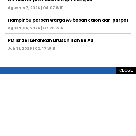
Agustus 7, 2026 | 04:07 WIB
Hampir 50 persen warga AS bosan calon dari parpol
Agustus 6, 2026 | 07:20 WIB
PM Israel serahkan urusan Iran ke AS
Juli 31, 2026 | 02:47 WIB
CLOSE
PT Global Vision Multimedia
Alamat Redaksi: Griya Benda Asri Blok CE12,
Jl. Sakura IV, RT 02/12, Desa Benda
Kecamatan Cicurug, Kabupaten Sukabumi, 43359,
Jawa Barat, Indonesia
Hotline: +62 811-1011-9123
Telp. 0266-743 1518
e-Mail:
sukabumiheadlines@gmail.com