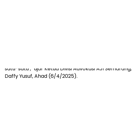
“Usai pemukulan itu, ajudan tersebut terdengar
mengeluarkan ancaman kepada beberapa jurnalis
dengan mengatakan, ‘kalian pers, saya tempeleng
satu-satu’,” ujar Ketua Divisi Advokasi AJI Semarang,
Daffy Yusuf, Ahad (6/4/2025).