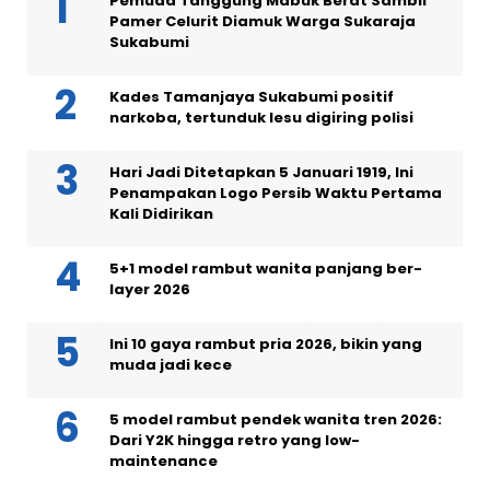
Pemuda Tanggung Mabuk Berat Sambil
Pamer Celurit Diamuk Warga Sukaraja
Sukabumi
Kades Tamanjaya Sukabumi positif
narkoba, tertunduk lesu digiring polisi
Hari Jadi Ditetapkan 5 Januari 1919, Ini
Penampakan Logo Persib Waktu Pertama
Kali Didirikan
5+1 model rambut wanita panjang ber-
layer 2026
Ini 10 gaya rambut pria 2026, bikin yang
muda jadi kece
5 model rambut pendek wanita tren 2026:
Dari Y2K hingga retro yang low-
maintenance