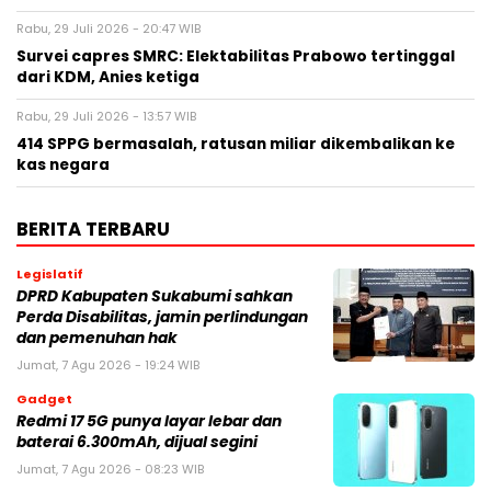
Rabu, 29 Juli 2026 - 20:47 WIB
Survei capres SMRC: Elektabilitas Prabowo tertinggal
dari KDM, Anies ketiga
Rabu, 29 Juli 2026 - 13:57 WIB
414 SPPG bermasalah, ratusan miliar dikembalikan ke
kas negara
BERITA TERBARU
Legislatif
DPRD Kabupaten Sukabumi sahkan
Perda Disabilitas, jamin perlindungan
dan pemenuhan hak
Jumat, 7 Agu 2026 - 19:24 WIB
Gadget
Redmi 17 5G punya layar lebar dan
baterai 6.300mAh, dijual segini
Jumat, 7 Agu 2026 - 08:23 WIB