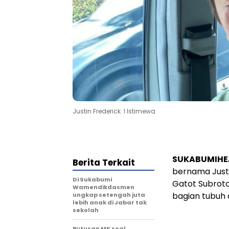
Justin Frederick. l Istimewa
SUKABUMIHE
Berita Terkait
bernama Justi
Di Sukabumi
Gatot Subroto
Wamendikdasmen
bagian tubuh 
ungkap setengah juta
lebih anak di Jabar tak
sekolah
Putusan MK soal