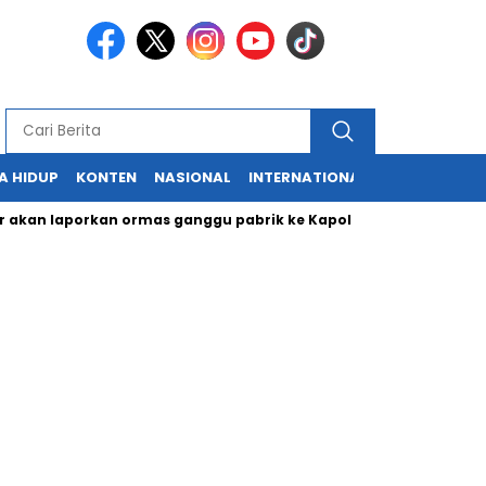
A HIDUP
KONTEN
NASIONAL
INTERNATIONAL
POLITIK
HU
laporkan ormas ganggu pabrik ke Kapolri
Cabup dan Cawali 