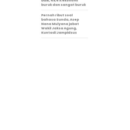
baik, 49,4% ekonomi
buruk dan sangat buruk
Pernah ribut soal
bahasa Sunda, Asep
Nana Mulyana jabat
Wakil Jaksa Agung,
Kuntadi Jampidsus