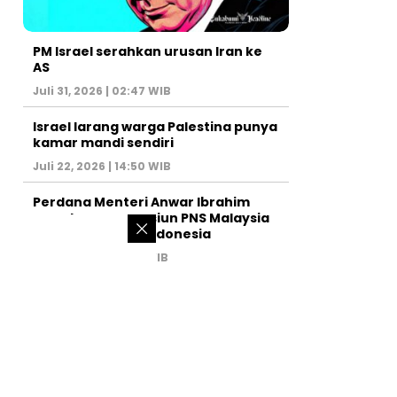
PM Israel serahkan urusan Iran ke
AS
Juli 31, 2026 | 02:47 WIB
Israel larang warga Palestina punya
kamar mandi sendiri
Juli 22, 2026 | 14:50 WIB
Perdana Menteri Anwar Ibrahim
marah, uang pensiun PNS Malaysia
dikorupsi orang Indonesia
Juli 19, 2026 | 14:48 WIB