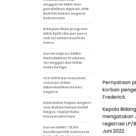
anggaran MBG dan
pendidikan dipisah, DPR:
Bukti RI bukan negara
kekuasaan
BGN pastikan program
MBG Rp15 ribu per porsi
tak turunkan kualitas
menu
Survei capres SMRC:
Elektabilitas Prabowo
tertinggal dari KDM,
Anies ketiga
414 SPPG bermasalah,
Pernyataan pi
ratusan miliar
dikembalikan ke kas
korban penger
negara
Frederick.
KDM bakal hapus angkot
tua: Bukan hanya mobil
Kepala Bidan
bagus, tapi prilaku
mengatakan J
masyarakatnya
registrasi L
Survei SMRC: 13,5%
Juni 2022.
kondisi politik Indonesia