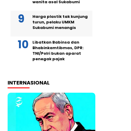
wanita asal Sukabumi
Harga plastik tak kunjung
turun, pelaku UMKM
Sukabumi menangis
Libatkan Babinsa dan
Bhabinkamtibmas, DPR:
TNI/Polri bukan aparat
penegak pajak
INTERNASIONAL