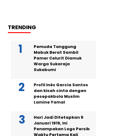
TRENDING
Pemuda Tanggung
Mabuk Berat Sambil
Pamer Celurit Diamuk
Warga Sukaraja
Sukabumi
Profil Inés Garcia Santos
dan kisah cinta dengan
pesepakbola Muslim
Lamine Yamal
Hari Jadi Ditetapkan 5
Januari 1919, Ini
Penampakan Logo Persib
Waktu Pertama Kali