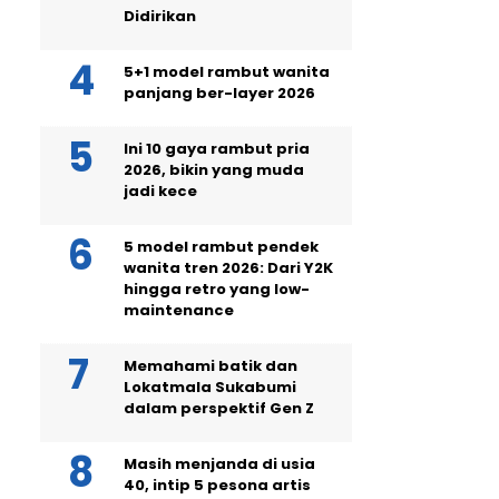
Didirikan
5+1 model rambut wanita
panjang ber-layer 2026
Ini 10 gaya rambut pria
2026, bikin yang muda
jadi kece
5 model rambut pendek
wanita tren 2026: Dari Y2K
hingga retro yang low-
maintenance
Memahami batik dan
Lokatmala Sukabumi
dalam perspektif Gen Z
Masih menjanda di usia
40, intip 5 pesona artis