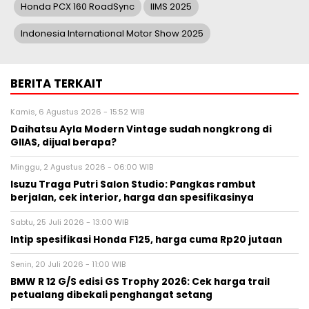
Honda PCX 160 RoadSync
IIMS 2025
Indonesia International Motor Show 2025
BERITA TERKAIT
Kamis, 6 Agustus 2026 - 15:52 WIB
Daihatsu Ayla Modern Vintage sudah nongkrong di
GIIAS, dijual berapa?
Minggu, 2 Agustus 2026 - 06:00 WIB
Isuzu Traga Putri Salon Studio: Pangkas rambut
berjalan, cek interior, harga dan spesifikasinya
Sabtu, 25 Juli 2026 - 13:00 WIB
Intip spesifikasi Honda F125, harga cuma Rp20 jutaan
Senin, 20 Juli 2026 - 11:00 WIB
BMW R 12 G/S edisi GS Trophy 2026: Cek harga trail
petualang dibekali penghangat setang