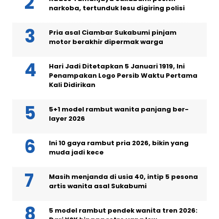
narkoba, tertunduk lesu digiring polisi
Pria asal Ciambar Sukabumi pinjam
motor berakhir dipermak warga
Hari Jadi Ditetapkan 5 Januari 1919, Ini
Penampakan Logo Persib Waktu Pertama
Kali Didirikan
5+1 model rambut wanita panjang ber-
layer 2026
Ini 10 gaya rambut pria 2026, bikin yang
muda jadi kece
Masih menjanda di usia 40, intip 5 pesona
artis wanita asal Sukabumi
5 model rambut pendek wanita tren 2026: