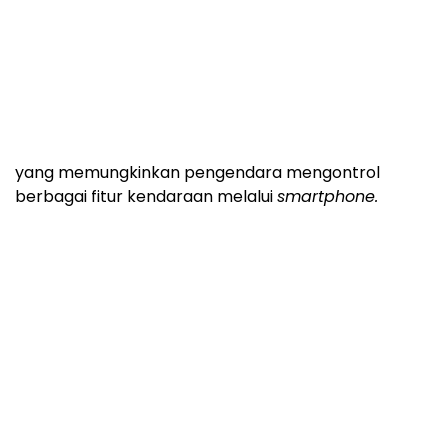
PCX 160 hadir di zona
Big Scooter
dalam
booth
AHM.
Skutik ini dilengkapi RoadSync, sistem konektivitas
yang memungkinkan pengendara mengontrol
berbagai fitur kendaraan melalui
smartphone.