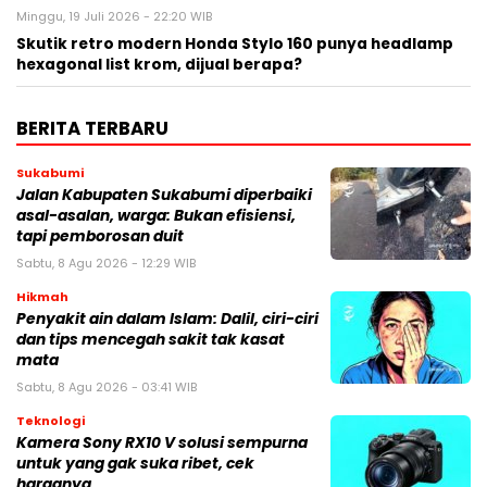
Minggu, 19 Juli 2026 - 22:20 WIB
Skutik retro modern Honda Stylo 160 punya headlamp
hexagonal list krom, dijual berapa?
BERITA TERBARU
Sukabumi
Jalan Kabupaten Sukabumi diperbaiki
asal-asalan, warga: Bukan efisiensi,
tapi pemborosan duit
Sabtu, 8 Agu 2026 - 12:29 WIB
Hikmah
Penyakit ain dalam Islam: Dalil, ciri-ciri
dan tips mencegah sakit tak kasat
mata
Sabtu, 8 Agu 2026 - 03:41 WIB
Teknologi
Kamera Sony RX10 V solusi sempurna
untuk yang gak suka ribet, cek
harganya