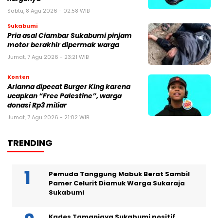
Sabtu, 8 Agu 2026 - 02:58 WIB
Sukabumi
Pria asal Ciambar Sukabumi pinjam
motor berakhir dipermak warga
Jumat, 7 Agu 2026 - 23:21 WIB
Konten
Arianna dipecat Burger King karena
ucapkan “Free Palestine”, warga
donasi Rp3 miliar
Jumat, 7 Agu 2026 - 21:02 WIB
TRENDING
Pemuda Tanggung Mabuk Berat Sambil
Pamer Celurit Diamuk Warga Sukaraja
Sukabumi
Kades Tamanjaya Sukabumi positif