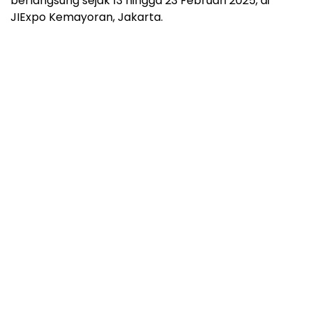
berlangsung sejak 13 hingga 23 Februari 2025, di
JIExpo Kemayoran, Jakarta.