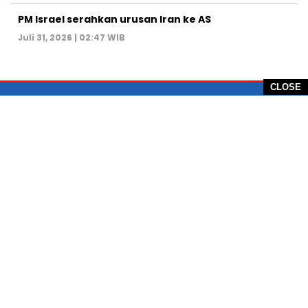
PM Israel serahkan urusan Iran ke AS
Juli 31, 2026 | 02:47 WIB
CLOSE
PT Global Vision Multimedia
Alamat Redaksi: Griya Benda Asri Blok CE12,
Jl. Sakura IV, RT 02/12, Desa Benda
Kecamatan Cicurug, Kabupaten Sukabumi, 43359,
Jawa Barat, Indonesia
Hotline: +62 811-1011-9123
Telp. 0266-743 1518
e-Mail:
sukabumiheadlines@gmail.com
PEDOMAN PEMBERITAAN MEDIA SIBER
KONTAK
PRIVACY POLICE
KODE ETIK