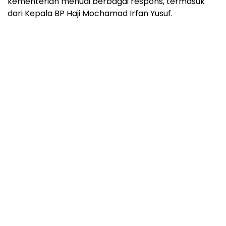
kementerian menuai berbagai respons, termasuk
dari Kepala BP Haji Mochamad Irfan Yusuf.