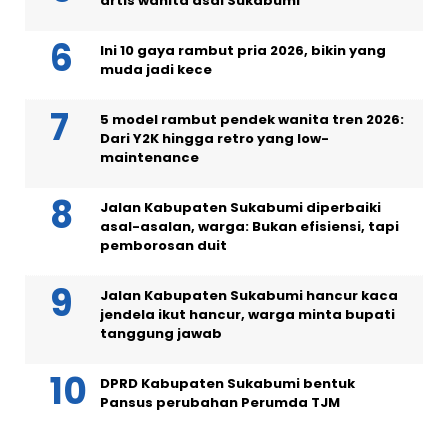
artis wanita asal Sukabumi
Ini 10 gaya rambut pria 2026, bikin yang
muda jadi kece
5 model rambut pendek wanita tren 2026:
Dari Y2K hingga retro yang low-
maintenance
Jalan Kabupaten Sukabumi diperbaiki
asal-asalan, warga: Bukan efisiensi, tapi
pemborosan duit
Jalan Kabupaten Sukabumi hancur kaca
jendela ikut hancur, warga minta bupati
tanggung jawab
DPRD Kabupaten Sukabumi bentuk
Pansus perubahan Perumda TJM