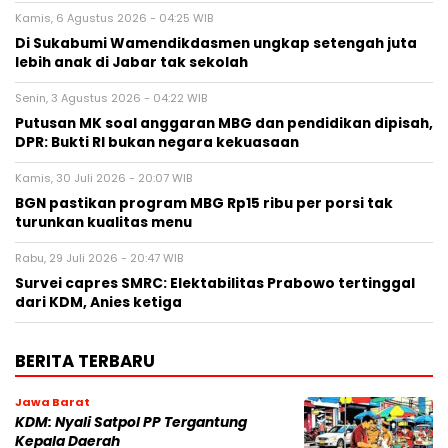
Kamis, 6 Agustus 2026 - 04:25 WIB
Di Sukabumi Wamendikdasmen ungkap setengah juta
lebih anak di Jabar tak sekolah
Senin, 3 Agustus 2026 - 04:22 WIB
Putusan MK soal anggaran MBG dan pendidikan dipisah,
DPR: Bukti RI bukan negara kekuasaan
Kamis, 30 Juli 2026 - 20:07 WIB
BGN pastikan program MBG Rp15 ribu per porsi tak
turunkan kualitas menu
Rabu, 29 Juli 2026 - 20:47 WIB
Survei capres SMRC: Elektabilitas Prabowo tertinggal
dari KDM, Anies ketiga
BERITA TERBARU
Jawa Barat
KDM: Nyali Satpol PP Tergantung
Kepala Daerah