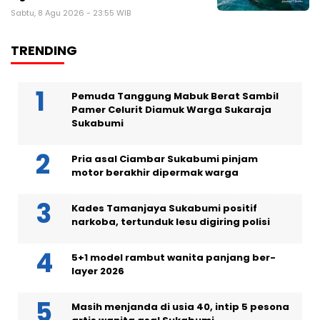
Sabtu, 8 Agu 2026 - 23:55 WIB
TRENDING
Pemuda Tanggung Mabuk Berat Sambil
Pamer Celurit Diamuk Warga Sukaraja
Sukabumi
Pria asal Ciambar Sukabumi pinjam
motor berakhir dipermak warga
Kades Tamanjaya Sukabumi positif
narkoba, tertunduk lesu digiring polisi
5+1 model rambut wanita panjang ber-
layer 2026
Masih menjanda di usia 40, intip 5 pesona