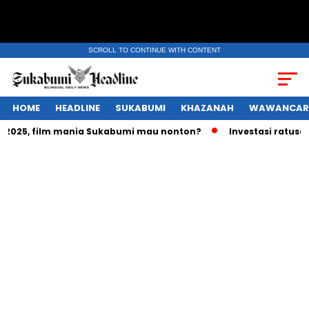
SCROLL TO CONTINUE WITH CONTENT
HOME
HEADLINE
SUKABUMI
KHAZANAH
WAWANCAR
025, film mania Sukabumi mau nonton?
Investasi ratusan tri