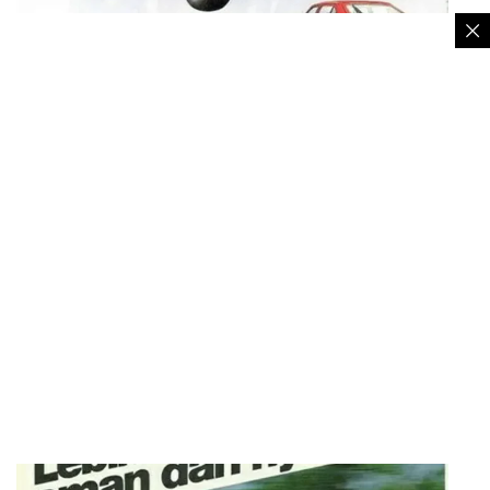
Iklan mobil sedan Opel Kadett – Istimewa
2. Iklan mobil Kijang kotak