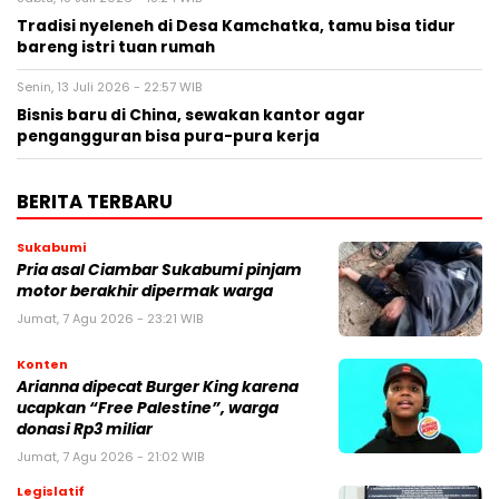
Tradisi nyeleneh di Desa Kamchatka, tamu bisa tidur
bareng istri tuan rumah
Senin, 13 Juli 2026 - 22:57 WIB
Bisnis baru di China, sewakan kantor agar
pengangguran bisa pura-pura kerja
BERITA TERBARU
Sukabumi
Pria asal Ciambar Sukabumi pinjam
motor berakhir dipermak warga
Jumat, 7 Agu 2026 - 23:21 WIB
Konten
Arianna dipecat Burger King karena
ucapkan “Free Palestine”, warga
donasi Rp3 miliar
Jumat, 7 Agu 2026 - 21:02 WIB
Legislatif