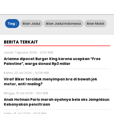
Tag :
Iklan Jadul
Iklan Jadul Indonesia
Iklan Mobil
BERITA TERKAIT
Jumat, 7 Agustus 2026 - 21:02 WIB
Arianna dipecat Burger King karena ucapkan “Free
Palestine”, warga donasi Rp3 miliar
Kamis, 23 Juli 2026 - 03:28 WIB
Viral! Biker terciduk menyimpan bra di bawah jok
motor, anti-maling?
Minggu, 19 Juli 2026 - 12:51 WIB
Anak Hotman Paris marah ayahnya bela eks Jampidsus:
Kebanyakan pencitraan
Sabtu, 18 Juli 2026 - 18:24 WIB