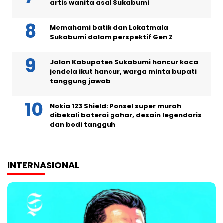
artis wanita asal Sukabumi
Memahami batik dan Lokatmala
Sukabumi dalam perspektif Gen Z
Jalan Kabupaten Sukabumi hancur kaca
jendela ikut hancur, warga minta bupati
tanggung jawab
Nokia 123 Shield: Ponsel super murah
dibekali baterai gahar, desain legendaris
dan bodi tangguh
INTERNASIONAL