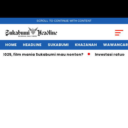
SCROLL TO CONTINUE WITH CONTENT
HOME
HEADLINE
SUKABUMI
KHAZANAH
WAWANCAR
025, film mania Sukabumi mau nonton?
Investasi ratusan tri