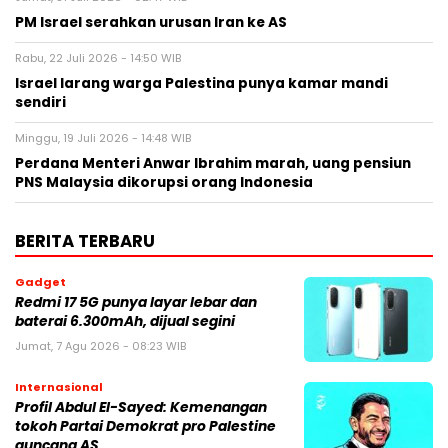
PM Israel serahkan urusan Iran ke AS
Rabu, 22 Juli 2026 - 14:50 WIB
Israel larang warga Palestina punya kamar mandi
sendiri
Minggu, 19 Juli 2026 - 14:48 WIB
Perdana Menteri Anwar Ibrahim marah, uang pensiun
PNS Malaysia dikorupsi orang Indonesia
BERITA TERBARU
Gadget
Redmi 17 5G punya layar lebar dan
baterai 6.300mAh, dijual segini
Jumat, 7 Agu 2026 - 08:23 WIB
Internasional
Profil Abdul El-Sayed: Kemenangan
tokoh Partai Demokrat pro Palestine
guncang AS