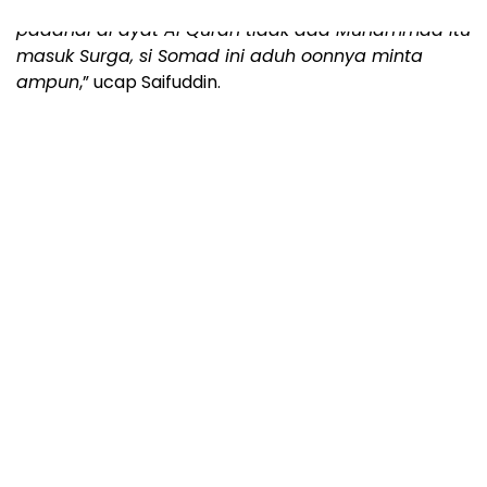
“
Masuk Singapura aja susah, gimana masuk Surga,
padahal di ayat Al Quran tidak ada Muhammad itu
masuk Surga, si Somad ini aduh oonnya minta
ampun
,” ucap Saifuddin.