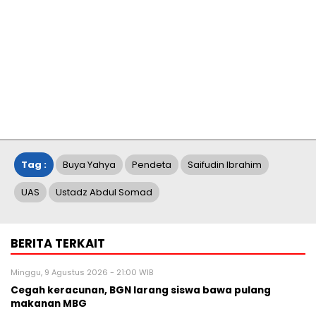
Tag :
Buya Yahya
Pendeta
Saifudin Ibrahim
UAS
Ustadz Abdul Somad
BERITA TERKAIT
Minggu, 9 Agustus 2026 - 21:00 WIB
Cegah keracunan, BGN larang siswa bawa pulang
makanan MBG