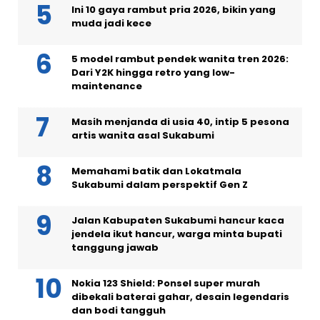
Ini 10 gaya rambut pria 2026, bikin yang
muda jadi kece
5 model rambut pendek wanita tren 2026:
Dari Y2K hingga retro yang low-
maintenance
Masih menjanda di usia 40, intip 5 pesona
artis wanita asal Sukabumi
Memahami batik dan Lokatmala
Sukabumi dalam perspektif Gen Z
Jalan Kabupaten Sukabumi hancur kaca
jendela ikut hancur, warga minta bupati
tanggung jawab
Nokia 123 Shield: Ponsel super murah
dibekali baterai gahar, desain legendaris
dan bodi tangguh