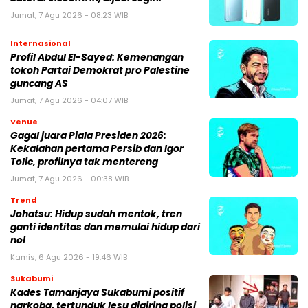
Jumat, 7 Agu 2026 - 08:23 WIB
Internasional
Profil Abdul El-Sayed: Kemenangan
tokoh Partai Demokrat pro Palestine
guncang AS
Jumat, 7 Agu 2026 - 04:07 WIB
Venue
Gagal juara Piala Presiden 2026:
Kekalahan pertama Persib dan Igor
Tolic, profilnya tak mentereng
Jumat, 7 Agu 2026 - 00:38 WIB
Trend
Johatsu: Hidup sudah mentok, tren
ganti identitas dan memulai hidup dari
nol
Kamis, 6 Agu 2026 - 19:46 WIB
Sukabumi
Kades Tamanjaya Sukabumi positif
narkoba, tertunduk lesu digiring polisi