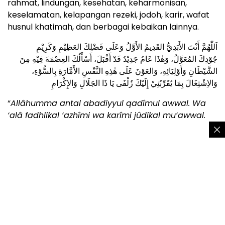
rahmat, lindungan, kesehatan, keharmonisan,
keselamatan, kelapangan rezeki, jodoh, karir, wafat
husnul khatimah, dan berbagai kebaikan lainnya.
اَللّٰهُمَّ أَنْتَ الأَبَدِيُّ القَدِيمُ الأَوَّلُ وَعَلَى فَضْلِكَ العَظِيْمِ وَكَرِيْمِ
جُوْدِكَ المُعَوَّلُ، وَهٰذَا عَامٌ جَدِيْدٌ قَدْ أَقْبَلَ، أَسْأَلُكَ العِصْمَةَ فِيْهِ مِنَ
الشَّيْطَانِ وَأَوْلِيَائِهِ، وَالعَوْنَ عَلَى هٰذِهِ النَّفْسِ الأَمَّارَةِ بِالسُّوْءِ،
وَالاِشْتِغَالَ بِمَا يُقَرِّبُنِيْ إِلَيْكَ زُلْفَى يَا ذَا الجَلَالِ وَالإِكْرَامِ
“
Allâhumma antal abadiyyul qadîmul awwal. Wa
‘alâ fadhlikal ‘azhîmi wa karîmi jûdikal mu‘awwal.
Hâdzâ ‘âmun jadîdun qad aqbal. As’alukal ‘ishmata
fîhi minas syaithâni wa auliyâ’ih, wal ‘auna ‘alâ
hâdzihin nafsil ammârati bis sû’I, wal isytighâla
bimâ yuqarribunî ilaika zulfâ, yâ dzal jalâli wal
ikrâm
.”
Artinya: “
Tuhanku, Kau Yang Abadi, Qadim, dan
Awal. Atas karunia-Mu yang besar dan
kemurahan-Mu yang mulia, Kau menjadi pintu