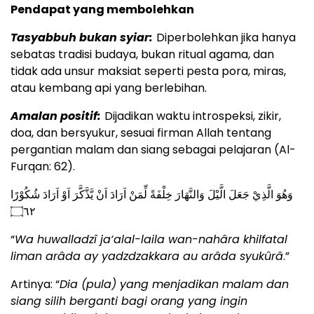
Pendapat yang membolehkan
Tasyabbuh bukan syiar:
Diperbolehkan jika hanya
sebatas tradisi budaya, bukan ritual agama, dan
tidak ada unsur maksiat seperti pesta pora, miras,
atau kembang api yang berlebihan.
Amalan positif:
Dijadikan waktu introspeksi, zikir,
doa, dan bersyukur, sesuai firman Allah tentang
pergantian malam dan siang sebagai pelajaran (Al-
Furqan: 62).
وَهُوَ الَّذِيْ جَعَلَ الَّيْلَ وَالنَّهَارَ خِلْفَةً لِّمَنْ اَرَادَ اَنْ يَّذَّكَّرَ اَوْ اَرَادَ شُكُوْرًا
۝٦٢
“
Wa huwalladzî ja‘alal-laila wan-nahâra khilfatal
liman arâda ay yadzdzakkara au arâda syukûrâ
.”
Artinya: “
Dia (pula) yang menjadikan malam dan
siang silih berganti bagi orang yang ingin