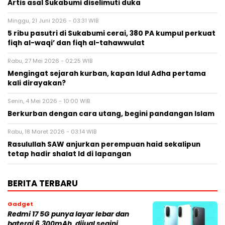
Artis asal Sukabumi diselimuti duka
Minggu, 21 Juni 2026 - 03:31 WIB
5 ribu pasutri di Sukabumi cerai, 380 PA kumpul perkuat
fiqh al-waqi’ dan fiqh al-tahawwulat
Rabu, 27 Mei 2026 - 02:25 WIB
Mengingat sejarah kurban, kapan Idul Adha pertama
kali dirayakan?
Senin, 4 Mei 2026 - 10:00 WIB
Berkurban dengan cara utang, begini pandangan Islam
Rabu, 18 Maret 2026 - 03:14 WIB
Rasulullah SAW anjurkan perempuan haid sekalipun
tetap hadir shalat Id di lapangan
BERITA TERBARU
Gadget
Redmi 17 5G punya layar lebar dan
baterai 6.300mAh, dijual segini