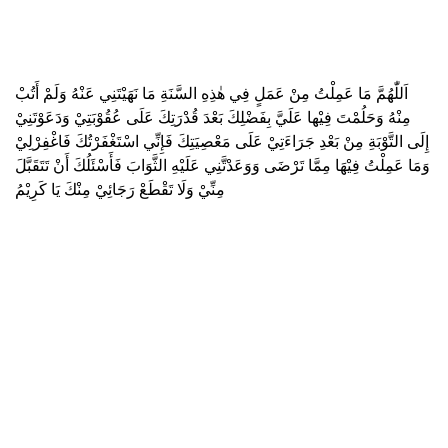
اَللّٰهُمَّ مَا عَمِلْتُ مِنْ عَمَلٍ فِي هٰذِهِ السَّنَةِ مَا نَهَيْتَنِي عَنْهُ وَلَمْ أَتُبْ
مِنْهُ وَحَلُمْتَ فِيْها عَلَيَّ بِفَضْلِكَ بَعْدَ قُدْرَتِكَ عَلَى عُقُوْبَتِيْ وَدَعَوْتَنِيْ
إِلَى التَّوْبَةِ مِنْ بَعْدِ جَرَاءَتِيْ عَلَى مَعْصِيَتِكَ فَإِنِّي اسْتَغْفَرْتُكَ فَاغْفِرْلِيْ
وَمَا عَمِلْتُ فِيْهَا مِمَّا تَرْضَى وَوَعَدْتَّنِي عَلَيْهِ الثَّوَابَ فَأَسْئَلُكَ أَنْ تَتَقَبَّلَ
مِنِّيْ وَلَا تَقْطَعْ رَجَائِيْ مِنْكَ يَا كَرِيْمُ