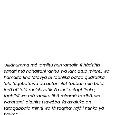
“
Allâhumma mâ ‘amiltu min ‘amalin fî hâdzihis
sanati mâ nahaitanî ‘anhu, wa lam atub minhu, wa
hamalta fîhâ ‘alayya bi fadhlika ba‘da qudratika
‘alâ ‘uqûbatî, wa da‘autanî ilat taubati min ba‘di
jarâ’atî ‘alâ ma‘shiyatik. Fa innî astaghfiruka,
faghfirlî wa mâ ‘amiltu fîhâ mimmâ tardhâ, wa
wa‘attanî ‘alaihits tsawâba, fa’as’aluka an
tataqabbala minnî wa lâ taqtha‘ rajâ’î minka yâ
karîm
.”