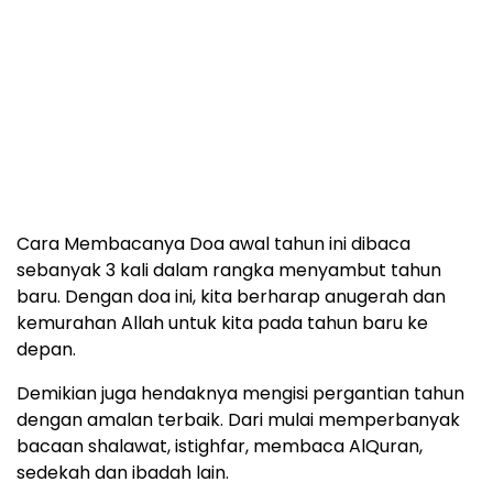
harapan. Tahun baru ini sudah tiba. Aku berlindung
kepada-Mu dari bujukan iblis dan para walinya di
tahun ini. Aku pun mengharap pertolongan-Mu
dalam mengatasi nafsu yang kerap mendorongku
berlaku jahat. Kepada-Mu, aku memohon
bimbingan agar aktivitas keseharian
mendekatkanku pada rahmat-Mu. Wahai Tuhan
Pemilik Kebesaran dan Kemuliaan
.”
Cara Membacanya Doa awal tahun ini dibaca
sebanyak 3 kali dalam rangka menyambut tahun
baru. Dengan doa ini, kita berharap anugerah dan
kemurahan Allah untuk kita pada tahun baru ke
depan.
Demikian juga hendaknya mengisi pergantian tahun
dengan amalan terbaik. Dari mulai memperbanyak
bacaan shalawat, istighfar, membaca AlQuran,
sedekah dan ibadah lain.