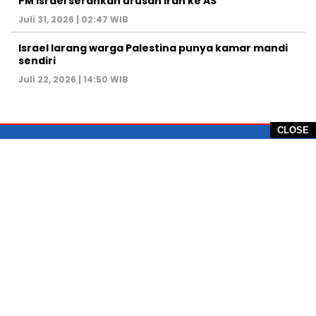
PM Israel serahkan urusan Iran ke AS
Juli 31, 2026 | 02:47 WIB
Israel larang warga Palestina punya kamar mandi
sendiri
Juli 22, 2026 | 14:50 WIB
CLOSE
PT Global Vision Multimedia
Alamat Redaksi: Griya Benda Asri Blok CE12,
Jl. Sakura IV, RT 02/12, Desa Benda
Kecamatan Cicurug, Kabupaten Sukabumi, 43359,
Jawa Barat, Indonesia
Hotline: +62 811-1011-9123
Telp. 0266-743 1518
e-Mail:
sukabumiheadlines@gmail.com