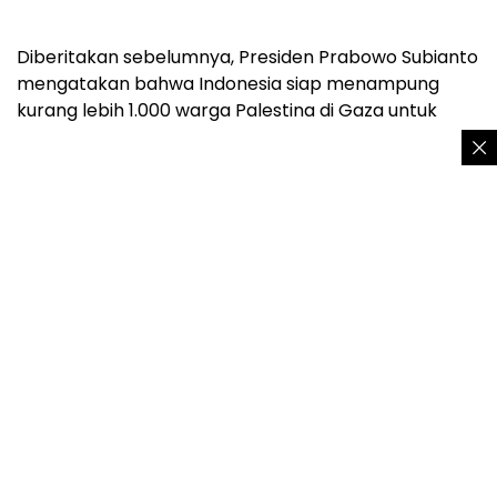
Diberitakan sebelumnya, Presiden Prabowo Subianto
mengatakan bahwa Indonesia siap menampung
kurang lebih 1.000 warga Palestina di Gaza untuk
gelombang pertama, terutama mereka yang luka-
luka, mereka yang kena trauma, anak-anak yatim
piatu.