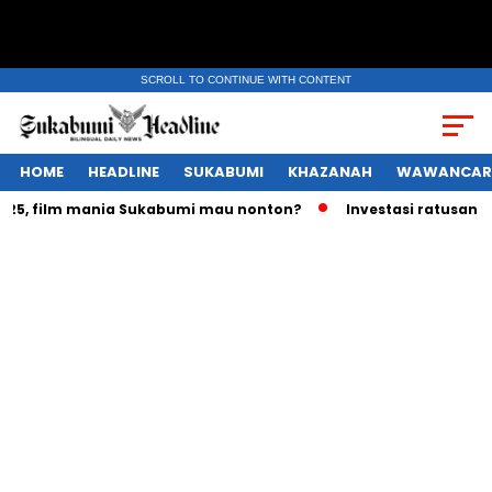
SCROLL TO CONTINUE WITH CONTENT
HOME
HEADLINE
SUKABUMI
KHAZANAH
WAWANCAR
, film mania Sukabumi mau nonton?
Investasi ratusan trili