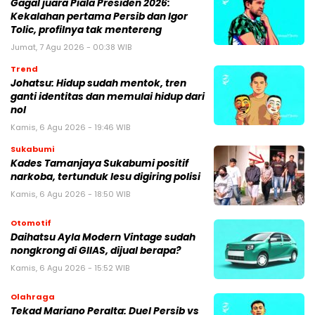
Gagal juara Piala Presiden 2026:
Kekalahan pertama Persib dan Igor
Tolic, profilnya tak mentereng
Jumat, 7 Agu 2026 - 00:38 WIB
Trend
Johatsu: Hidup sudah mentok, tren
ganti identitas dan memulai hidup dari
nol
Kamis, 6 Agu 2026 - 19:46 WIB
Sukabumi
Kades Tamanjaya Sukabumi positif
narkoba, tertunduk lesu digiring polisi
Kamis, 6 Agu 2026 - 18:50 WIB
Otomotif
Daihatsu Ayla Modern Vintage sudah
nongkrong di GIIAS, dijual berapa?
Kamis, 6 Agu 2026 - 15:52 WIB
Olahraga
Tekad Mariano Peralta: Duel Persib vs