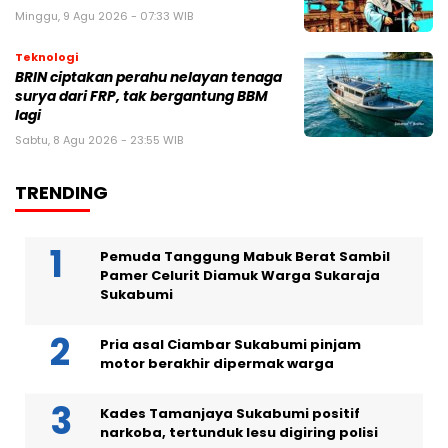
Minggu, 9 Agu 2026 - 07:33 WIB
Teknologi
BRIN ciptakan perahu nelayan tenaga
surya dari FRP, tak bergantung BBM
lagi
Sabtu, 8 Agu 2026 - 23:55 WIB
TRENDING
Pemuda Tanggung Mabuk Berat Sambil
Pamer Celurit Diamuk Warga Sukaraja
Sukabumi
Pria asal Ciambar Sukabumi pinjam
motor berakhir dipermak warga
Kades Tamanjaya Sukabumi positif
narkoba, tertunduk lesu digiring polisi