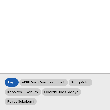
Tag :
AKBP Dedy Darmawansyah
Geng Motor
Kapolres Sukabumi
Operasi Libas Lodaya
Polres Sukabumi