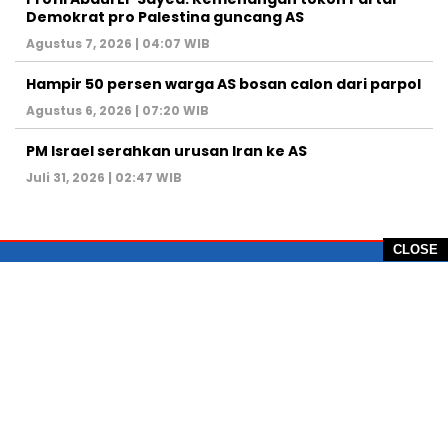
Demokrat pro Palestina guncang AS
Agustus 7, 2026 | 04:07 WIB
Hampir 50 persen warga AS bosan calon dari parpol
Agustus 6, 2026 | 07:20 WIB
PM Israel serahkan urusan Iran ke AS
Juli 31, 2026 | 02:47 WIB
CLOSE
PT Global Vision Multimedia
Alamat Redaksi: Griya Benda Asri Blok CE12,
Jl. Sakura IV, RT 02/12, Desa Benda
Kecamatan Cicurug, Kabupaten Sukabumi, 43359,
Jawa Barat, Indonesia
Hotline: +62 811-1011-9123
Telp. 0266-743 1518
e-Mail:
sukabumiheadlines@gmail.com