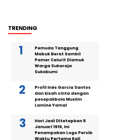
TRENDING
Pemuda Tanggung
Mabuk Berat Sambil
Pamer Celurit Diamuk
Warga Sukaraja
Sukabumi
Profil Inés Garcia Santos
dan kisah cinta dengan
pesepakbola Muslim
Lamine Yamal
Hari Jadi Ditetapkan 5
Januari 1919, Ini
Penampakan Logo Persib
Waktu Pertama Kali