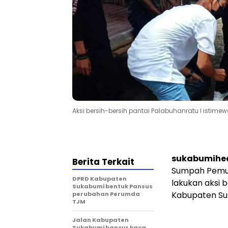
Aksi bersih-bersih pantai Palabuhanratu I istime
sukabumihe
Berita Terkait
Sumpah Pemud
DPRD Kabupaten
lakukan aksi 
Sukabumi bentuk Pansus
Kabupaten Su
perubahan Perumda
TJM
Jalan Kabupaten
Sukabumi hancur kaca