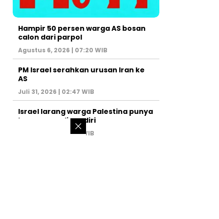
Hampir 50 persen warga AS bosan
calon dari parpol
Agustus 6, 2026 | 07:20 WIB
PM Israel serahkan urusan Iran ke
AS
Juli 31, 2026 | 02:47 WIB
Israel larang warga Palestina punya
kamar mandi sendiri
Juli 22, 2026 | 14:50 WIB