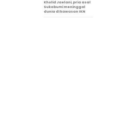
Kholid Jaelani, pria asal
Sukabumi meninggal
dunia di kawasan IKN