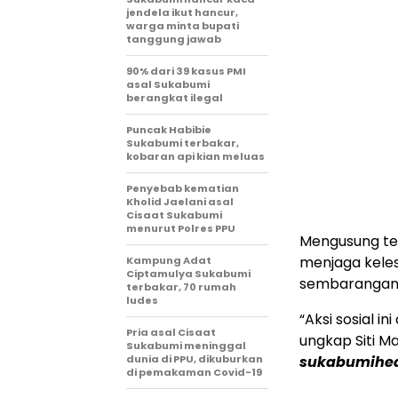
jendela ikut hancur,
warga minta bupati
tanggung jawab
90% dari 39 kasus PMI
asal Sukabumi
berangkat ilegal
Puncak Habibie
Sukabumi terbakar,
kobaran api kian meluas
Penyebab kematian
Kholid Jaelani asal
Cisaat Sukabumi
menurut Polres PPU
Mengusung tem
menjaga kele
Kampung Adat
Ciptamulya Sukabumi
sembarangan
terbakar, 70 rumah
ludes
“Aksi sosial i
Pria asal Cisaat
ungkap Siti 
Sukabumi meninggal
dunia di PPU, dikuburkan
sukabumihea
di pemakaman Covid-19