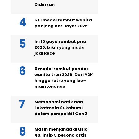
Didirikan
5+1 model rambut wanita
panjang ber-layer 2026
Ini 10 gaya rambut pria
2026, bikin yang muda
jadi kece
5 model rambut pendek
wanita tren 2026: Dari Y2K
hingga retro yang low-
maintenance
Memahami batik dan
Lokatmala Sukabumi
dalam perspektif Gen Z
Masih menjanda di usia
40, intip 5 pesona artis