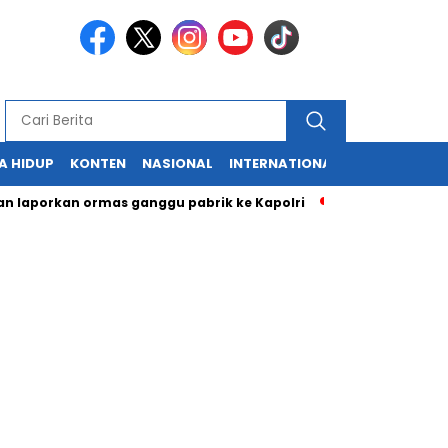
A HIDUP
KONTEN
NASIONAL
INTERNATIONAL
POLITIK
HU
orkan ormas ganggu pabrik ke Kapolri
Cabup dan Cawali Suk