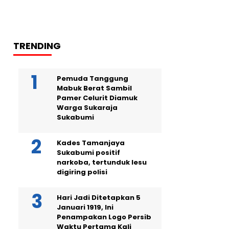
TRENDING
Pemuda Tanggung
Mabuk Berat Sambil
Pamer Celurit Diamuk
Warga Sukaraja
Sukabumi
Kades Tamanjaya
Sukabumi positif
narkoba, tertunduk lesu
digiring polisi
Hari Jadi Ditetapkan 5
Januari 1919, Ini
Penampakan Logo Persib
Waktu Pertama Kali