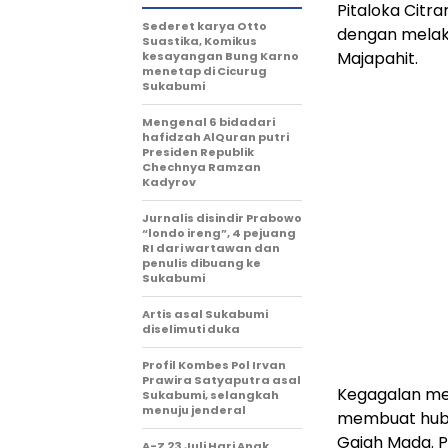
Pitaloka Citr
Sederet karya Otto
dengan melak
Suastika, Komikus
Majapahit.
kesayangan Bung Karno
menetap di Cicurug
Sukabumi
Mengenal 6 bidadari
hafidzah AlQuran putri
Presiden Republik
Chechnya Ramzan
Kadyrov
Jurnalis disindir Prabowo
“londo ireng”, 4 pejuang
RI dari wartawan dan
penulis dibuang ke
Sukabumi
Artis asal Sukabumi
diselimuti duka
Profil Kombes Pol Irvan
Prawira Satyaputra asal
Kegagalan men
Sukabumi, selangkah
menuju jenderal
membuat hub
Gajah Mada. P
A-Z 23 Juli Hari Anak