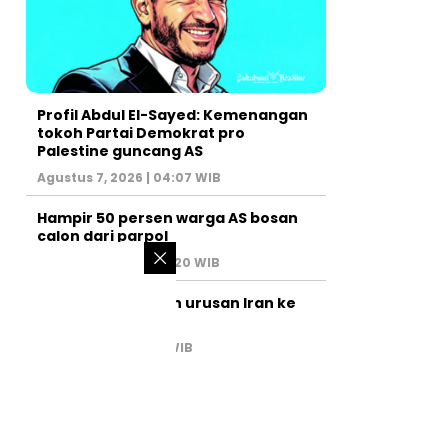
Profil Abdul El-Sayed: Kemenangan
tokoh Partai Demokrat pro
Palestine guncang AS
Agustus 7, 2026 | 04:07 WIB
Hampir 50 persen warga AS bosan
calon dari parpol
Agustus 6, 2026 | 07:20 WIB
PM Israel serahkan urusan Iran ke
AS
Juli 31, 2026 | 02:47 WIB