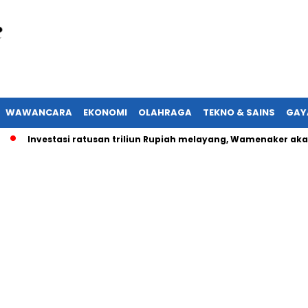
WAWANCARA
EKONOMI
OLAHRAGA
TEKNO & SAINS
GAY
nvestasi ratusan triliun Rupiah melayang, Wamenaker akan lapor