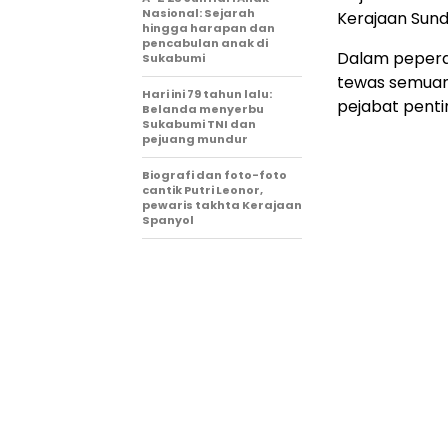
Nasional: Sejarah
Kerajaan Sund
hingga harapan dan
pencabulan anak di
Dalam pepera
Sukabumi
tewas semuany
Hari ini 79 tahun lalu:
pejabat penti
Belanda menyerbu
Sukabumi TNI dan
pejuang mundur
Biografi dan foto-foto
cantik Putri Leonor,
pewaris takhta Kerajaan
Spanyol