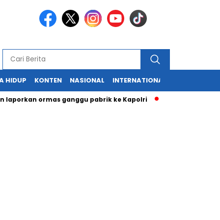
A HIDUP
KONTEN
NASIONAL
INTERNATIONAL
POLITIK
HU
kan ormas ganggu pabrik ke Kapolri
Cabup dan Cawali Sukab