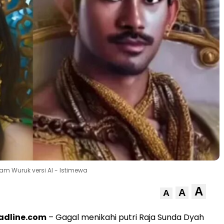
am Wuruk versi AI - Istimewa
A
A
A
adline.com
– Gagal menikahi putri Raja Sunda Dyah