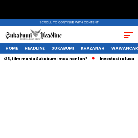
SCROLL TO CONTINUE WITH CONTENT
HOME
HEADLINE
SUKABUMI
KHAZANAH
WAWANCAR
, film mania Sukabumi mau nonton?
Investasi ratusan trili