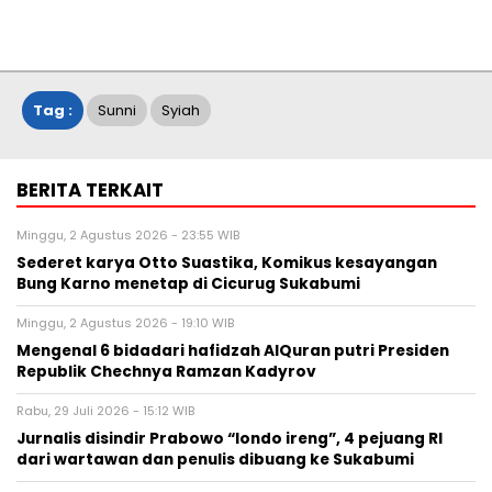
Tag :
Sunni
Syiah
BERITA TERKAIT
Minggu, 2 Agustus 2026 - 23:55 WIB
Sederet karya Otto Suastika, Komikus kesayangan
Bung Karno menetap di Cicurug Sukabumi
Minggu, 2 Agustus 2026 - 19:10 WIB
Mengenal 6 bidadari hafidzah AlQuran putri Presiden
Republik Chechnya Ramzan Kadyrov
Rabu, 29 Juli 2026 - 15:12 WIB
Jurnalis disindir Prabowo “londo ireng”, 4 pejuang RI
dari wartawan dan penulis dibuang ke Sukabumi