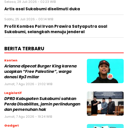
Selasa, 28 Juli 2026 - 02:23 WIB
Artis asal Sukabumi diselimuti duka
Sabtu, 25 Juli 2026 - 00:14 WIB
Profil Kombes Pol Irvan Prawira Satyaputra asal
Sukabumi, selangkah menuju jenderal
BERITA TERBARU
Konten
Arianna dipecat Burger King karena
ucapkan “Free Palestine”, warga
donasi Rp3 miliar
Jumat, 7 Agu 2026 - 21:02 WIB
Legislatif
DPRD Kabupaten Sukabumi sahkan
Perda Disabilitas, jamin perlindungan
dan pemenuhan hak
Jumat, 7 Agu 2026 - 19:24 WIB
Gadget