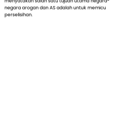
menyatakan salah satu tujuan utama negara-
negara arogan dan AS adalah untuk memicu
perselisihan.