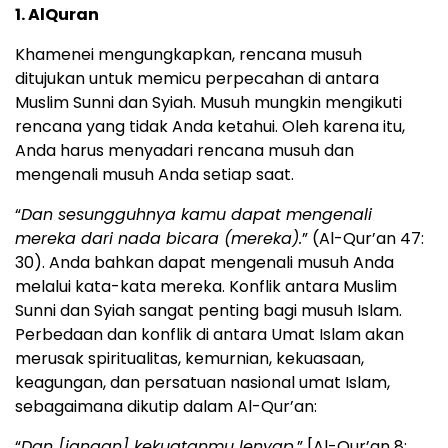
1. AlQuran
Khamenei mengungkapkan, rencana musuh
ditujukan untuk memicu perpecahan di antara
Muslim Sunni dan Syiah. Musuh mungkin mengikuti
rencana yang tidak Anda ketahui. Oleh karena itu,
Anda harus menyadari rencana musuh dan
mengenali musuh Anda setiap saat.
“
Dan sesungguhnya kamu dapat mengenali
mereka dari nada bicara (mereka).
” (Al-Qur’an 47:
30). Anda bahkan dapat mengenali musuh Anda
melalui kata-kata mereka. Konflik antara Muslim
Sunni dan Syiah sangat penting bagi musuh Islam.
Perbedaan dan konflik di antara Umat Islam akan
merusak spiritualitas, kemurnian, kekuasaan,
keagungan, dan persatuan nasional umat Islam,
sebagaimana dikutip dalam Al-Qur’an:
“
Dan [jangan] kekuatanmu lenyap
.” [Al-Qur’an 8: