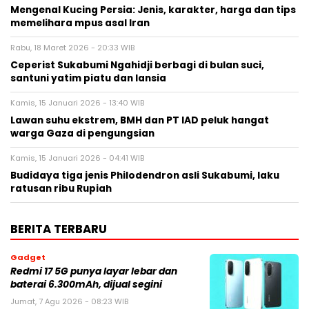
Mengenal Kucing Persia: Jenis, karakter, harga dan tips
memelihara mpus asal Iran
Rabu, 18 Maret 2026 - 20:33 WIB
Ceperist Sukabumi Ngahidji berbagi di bulan suci,
santuni yatim piatu dan lansia
Kamis, 15 Januari 2026 - 13:40 WIB
Lawan suhu ekstrem, BMH dan PT IAD peluk hangat
warga Gaza di pengungsian
Kamis, 15 Januari 2026 - 04:41 WIB
Budidaya tiga jenis Philodendron asli Sukabumi, laku
ratusan ribu Rupiah
BERITA TERBARU
Gadget
Redmi 17 5G punya layar lebar dan
baterai 6.300mAh, dijual segini
Jumat, 7 Agu 2026 - 08:23 WIB