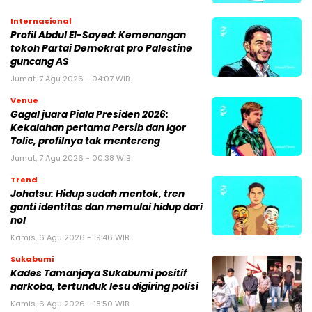
Internasional
Profil Abdul El-Sayed: Kemenangan
tokoh Partai Demokrat pro Palestine
guncang AS
Jumat, 7 Agu 2026 - 04:07 WIB
Venue
Gagal juara Piala Presiden 2026:
Kekalahan pertama Persib dan Igor
Tolic, profilnya tak mentereng
Jumat, 7 Agu 2026 - 00:38 WIB
Trend
Johatsu: Hidup sudah mentok, tren
ganti identitas dan memulai hidup dari
nol
Kamis, 6 Agu 2026 - 19:46 WIB
Sukabumi
Kades Tamanjaya Sukabumi positif
narkoba, tertunduk lesu digiring polisi
Kamis, 6 Agu 2026 - 18:50 WIB