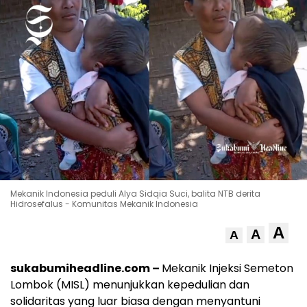
Mekanik Indonesia peduli Alya Sidqia Suci, balita NTB derita
Hidrosefalus - Komunitas Mekanik Indonesia
A
A
A
sukabumiheadline.com –
Mekanik Injeksi Semeton
Lombok (MISL) menunjukkan kepedulian dan
solidaritas yang luar biasa dengan menyantuni