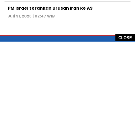
PM Israel serahkan urusan Iran ke AS
Juli 31, 2026 | 02:47 WIB
CLOSE
PT Global Vision Multimedia
Alamat Redaksi: Griya Benda Asri Blok CE12,
Jl. Sakura IV, RT 02/12, Desa Benda
Kecamatan Cicurug, Kabupaten Sukabumi, 43359,
Jawa Barat, Indonesia
Hotline: +62 811-1011-9123
Telp. 0266-743 1518
e-Mail:
sukabumiheadlines@gmail.com
PEDOMAN PEMBERITAAN MEDIA SIBER
KONTAK
PRIVACY POLICE
KODE ETIK