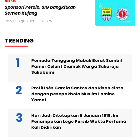
Bisnis
Sponsori Persib, SIG bangkitkan
Semen Kujang
Rabu, 5 Agu 2026 - 18:36 WIB
TRENDING
Pemuda Tanggung Mabuk Berat Sambil
Pamer Celurit Diamuk Warga Sukaraja
Sukabumi
Profil Inés Garcia Santos dan kisah cinta
dengan pesepakbola Muslim Lamine
Yamal
Hari Jadi Ditetapkan 5 Januari 1919, Ini
Penampakan Logo Persib Waktu Pertama
Kali Didirikan