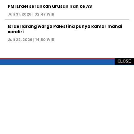
PM Israel serahkan urusan Iran ke AS
Juli 31, 2026 | 02:47 WIB
Israel larang warga Palestina punya kamar mandi
sendiri
Juli 22, 2026 | 14:50 WIB
CLOSE
PT Global Vision Multimedia
Alamat Redaksi: Griya Benda Asri Blok CE12,
Jl. Sakura IV, RT 02/12, Desa Benda
Kecamatan Cicurug, Kabupaten Sukabumi, 43359,
Jawa Barat, Indonesia
Hotline: +62 811-1011-9123
Telp. 0266-743 1518
e-Mail:
sukabumiheadlines@gmail.com