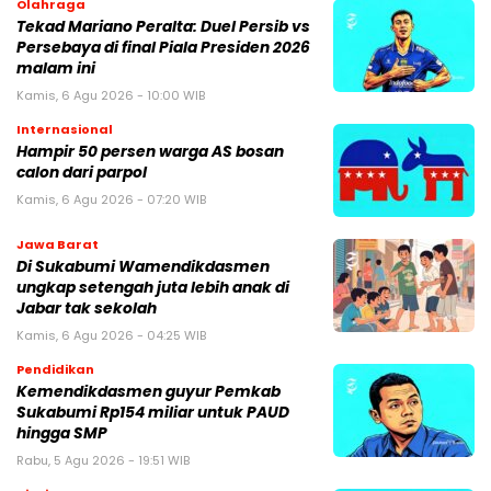
Olahraga
Tekad Mariano Peralta: Duel Persib vs
Persebaya di final Piala Presiden 2026
malam ini
Kamis, 6 Agu 2026 - 10:00 WIB
Internasional
Hampir 50 persen warga AS bosan
calon dari parpol
Kamis, 6 Agu 2026 - 07:20 WIB
Jawa Barat
Di Sukabumi Wamendikdasmen
ungkap setengah juta lebih anak di
Jabar tak sekolah
Kamis, 6 Agu 2026 - 04:25 WIB
Pendidikan
Kemendikdasmen guyur Pemkab
Sukabumi Rp154 miliar untuk PAUD
hingga SMP
Rabu, 5 Agu 2026 - 19:51 WIB