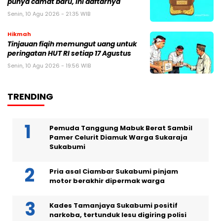
punya camat baru, ini daftarnya
Senin, 10 Agu 2026 - 21:35 WIB
Hikmah
Tinjauan fiqih memungut uang untuk
peringatan HUT RI setiap 17 Agustus
Senin, 10 Agu 2026 - 19:56 WIB
TRENDING
Pemuda Tanggung Mabuk Berat Sambil
Pamer Celurit Diamuk Warga Sukaraja
Sukabumi
Pria asal Ciambar Sukabumi pinjam
motor berakhir dipermak warga
Kades Tamanjaya Sukabumi positif
narkoba, tertunduk lesu digiring polisi