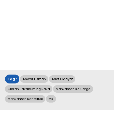
Tag :
Anwar Usman
Arief Hidayat
Gibran Rakabuming Raka
Mahkamah Keluarga
Mahkamah Konstitusi
MK