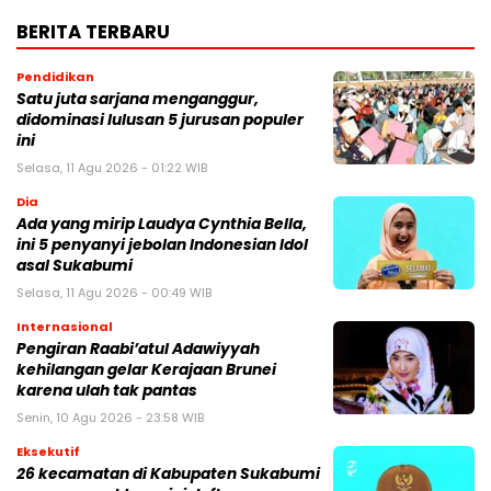
BERITA TERBARU
Pendidikan
Satu juta sarjana menganggur,
didominasi lulusan 5 jurusan populer
ini
Selasa, 11 Agu 2026 - 01:22 WIB
Dia
Ada yang mirip Laudya Cynthia Bella,
ini 5 penyanyi jebolan Indonesian Idol
asal Sukabumi
Selasa, 11 Agu 2026 - 00:49 WIB
Internasional
Pengiran Raabi’atul Adawiyyah
kehilangan gelar Kerajaan Brunei
karena ulah tak pantas
Senin, 10 Agu 2026 - 23:58 WIB
Eksekutif
26 kecamatan di Kabupaten Sukabumi