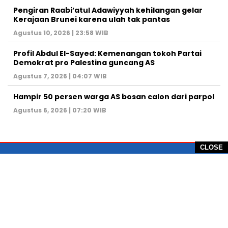
Pengiran Raabi’atul Adawiyyah kehilangan gelar
Kerajaan Brunei karena ulah tak pantas
Agustus 10, 2026 | 23:58 WIB
Profil Abdul El-Sayed: Kemenangan tokoh Partai
Demokrat pro Palestina guncang AS
Agustus 7, 2026 | 04:07 WIB
Hampir 50 persen warga AS bosan calon dari parpol
Agustus 6, 2026 | 07:20 WIB
CLOSE
PT Global Vision Multimedia
Alamat Redaksi: Griya Benda Asri Blok CE12,
Jl. Sakura IV, RT 02/12, Desa Benda
Kecamatan Cicurug, Kabupaten Sukabumi, 43359,
Jawa Barat, Indonesia
Hotline: +62 811-1011-9123