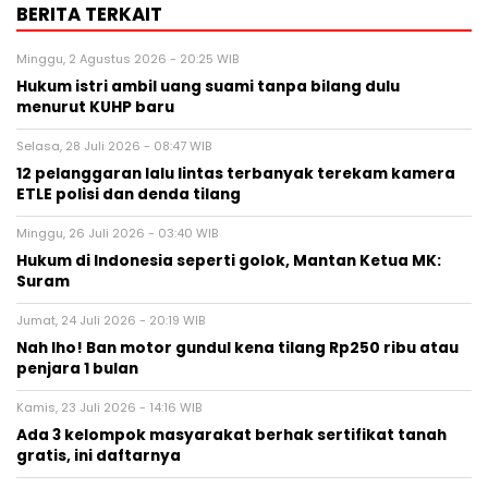
BERITA TERKAIT
Minggu, 2 Agustus 2026 - 20:25 WIB
Hukum istri ambil uang suami tanpa bilang dulu
menurut KUHP baru
Selasa, 28 Juli 2026 - 08:47 WIB
12 pelanggaran lalu lintas terbanyak terekam kamera
ETLE polisi dan denda tilang
Minggu, 26 Juli 2026 - 03:40 WIB
Hukum di Indonesia seperti golok, Mantan Ketua MK:
Suram
Jumat, 24 Juli 2026 - 20:19 WIB
Nah lho! Ban motor gundul kena tilang Rp250 ribu atau
penjara 1 bulan
Kamis, 23 Juli 2026 - 14:16 WIB
Ada 3 kelompok masyarakat berhak sertifikat tanah
gratis, ini daftarnya