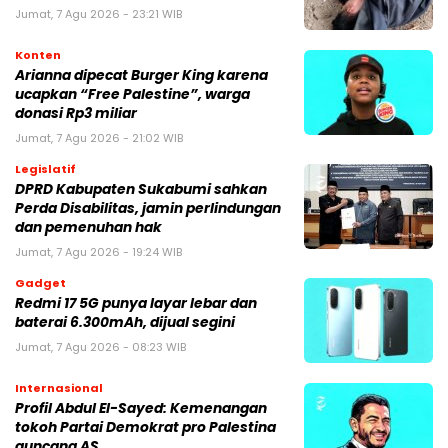
Jumat, 7 Agu 2026 - 23:21 WIB
Konten
Arianna dipecat Burger King karena
ucapkan “Free Palestine”, warga
donasi Rp3 miliar
Jumat, 7 Agu 2026 - 21:02 WIB
Legislatif
DPRD Kabupaten Sukabumi sahkan
Perda Disabilitas, jamin perlindungan
dan pemenuhan hak
Jumat, 7 Agu 2026 - 19:24 WIB
Gadget
Redmi 17 5G punya layar lebar dan
baterai 6.300mAh, dijual segini
Jumat, 7 Agu 2026 - 08:23 WIB
Internasional
Profil Abdul El-Sayed: Kemenangan
tokoh Partai Demokrat pro Palestina
guncang AS