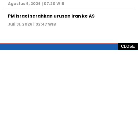
Agustus 6, 2026 | 07:20 WIB
PM Israel serahkan urusan Iran ke AS
Juli 31, 2026 | 02:47 WIB
CLOSE
PT Global Vision Multimedia
Alamat Redaksi: Griya Benda Asri Blok CE12,
Jl. Sakura IV, RT 02/12, Desa Benda
Kecamatan Cicurug, Kabupaten Sukabumi, 43359,
Jawa Barat, Indonesia
Hotline: +62 811-1011-9123
Telp. 0266-743 1518
e-Mail:
sukabumiheadlines@gmail.com
PEDOMAN PEMBERITAAN MEDIA SIBER
KONTAK