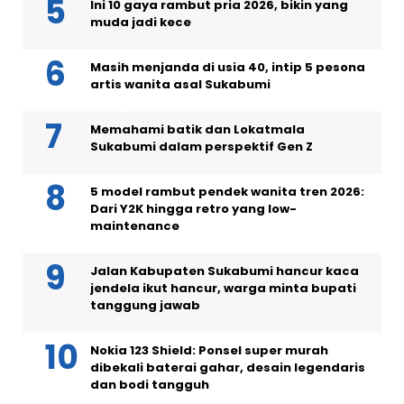
Ini 10 gaya rambut pria 2026, bikin yang
muda jadi kece
Masih menjanda di usia 40, intip 5 pesona
artis wanita asal Sukabumi
Memahami batik dan Lokatmala
Sukabumi dalam perspektif Gen Z
5 model rambut pendek wanita tren 2026:
Dari Y2K hingga retro yang low-
maintenance
Jalan Kabupaten Sukabumi hancur kaca
jendela ikut hancur, warga minta bupati
tanggung jawab
Nokia 123 Shield: Ponsel super murah
dibekali baterai gahar, desain legendaris
dan bodi tangguh