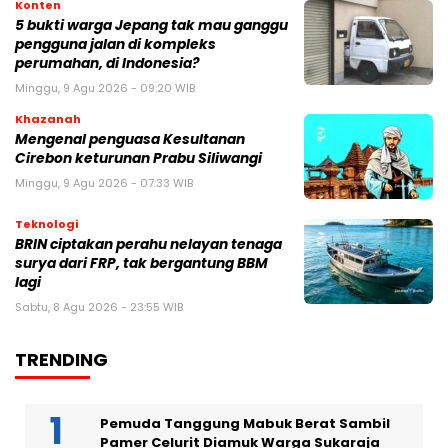
Konten
5 bukti warga Jepang tak mau ganggu
pengguna jalan di kompleks
perumahan, di Indonesia?
Minggu, 9 Agu 2026 - 09:20 WIB
Khazanah
Mengenal penguasa Kesultanan
Cirebon keturunan Prabu Siliwangi
Minggu, 9 Agu 2026 - 07:33 WIB
Teknologi
BRIN ciptakan perahu nelayan tenaga
surya dari FRP, tak bergantung BBM
lagi
Sabtu, 8 Agu 2026 - 23:55 WIB
TRENDING
Pemuda Tanggung Mabuk Berat Sambil
Pamer Celurit Diamuk Warga Sukaraja