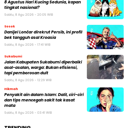
8 Agustus Hari Kucing Sedunia, kapan
tingkat nasional?
Sabtu, 8 Agu 2026 - 20:05 WIB
Sosok
Danijel Lončar direkrut Persib, ini profil
bek tangguh asal Kroasia
Sabtu, 8 Agu 2026 - 17:41 WIB
Sukabumi
Jalan Kabupaten Sukabumi diperbaiki
asal-asalan, warga: Bukan efisiensi,
tapi pemborosan duit
Sabtu, 8 Agu 2026 - 12:29 WIB
Hikmah
Penyakit ain dalam Islam: Dalil, ciri-ciri
dan tips mencegah sakit tak kasat
mata
Sabtu, 8 Agu 2026 - 03:41 WIB
TRENDING