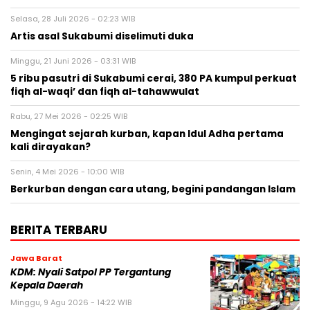
Selasa, 28 Juli 2026 - 02:23 WIB
Artis asal Sukabumi diselimuti duka
Minggu, 21 Juni 2026 - 03:31 WIB
5 ribu pasutri di Sukabumi cerai, 380 PA kumpul perkuat
fiqh al-waqi’ dan fiqh al-tahawwulat
Rabu, 27 Mei 2026 - 02:25 WIB
Mengingat sejarah kurban, kapan Idul Adha pertama
kali dirayakan?
Senin, 4 Mei 2026 - 10:00 WIB
Berkurban dengan cara utang, begini pandangan Islam
BERITA TERBARU
Jawa Barat
KDM: Nyali Satpol PP Tergantung
Kepala Daerah
Minggu, 9 Agu 2026 - 14:22 WIB