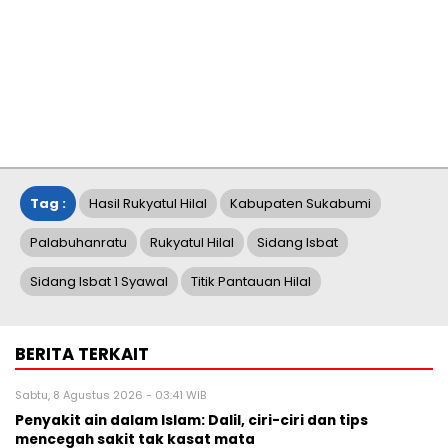
Tag :
Hasil Rukyatul Hilal
Kabupaten Sukabumi
Palabuhanratu
Rukyatul Hilal
Sidang Isbat
Sidang Isbat 1 Syawal
Titik Pantauan Hilal
BERITA TERKAIT
Sabtu, 8 Agustus 2026 - 03:41 WIB
Penyakit ain dalam Islam: Dalil, ciri-ciri dan tips
mencegah sakit tak kasat mata