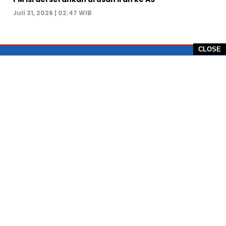
Juli 31, 2026 | 02:47 WIB
CLOSE
PT Global Vision Multimedia
Alamat Redaksi: Griya Benda Asri Blok CE12,
Jl. Sakura IV, RT 02/12, Desa Benda
Kecamatan Cicurug, Kabupaten Sukabumi, 43359,
Jawa Barat, Indonesia
Hotline: +62 811-1011-9123
Telp. 0266-743 1518
e-Mail:
sukabumiheadlines@gmail.com
PEDOMAN PEMBERITAAN MEDIA SIBER
KONTAK
PRIVACY POLICE
KODE ETIK
TENTANG SUKABUMI HEADLINE