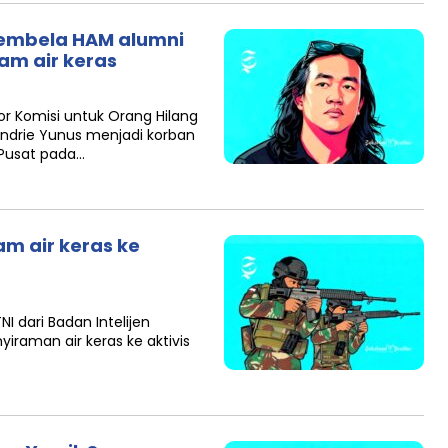
Pembela HAM alumni
am air keras
r Komisi untuk Orang Hilang
Andrie Yunus menjadi korban
 Pusat pada…
am air keras ke
I dari Badan Intelijen
nyiraman air keras ke aktivis