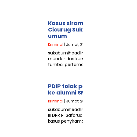
Kasus siram air keras ke eks K
Cicurug Sukabumi, Kabais mun
umum
Kriminal
| Jumat, 27 Maret 2026 - 20:33 WIB
sukabumiheadline.com – Keputusan Letn
mundur dari kursi Kepala Badan Intelijen S
tumbal pertama kasus penyiraman air ke
PDIP tolak peradilan militer ad
ke alumni SMAN 1 Cicurug Suk
Kriminal
| Jumat, 20 Maret 2026 - 04:10 WIB
sukabumiheadline.com – Ketua Kelompok F
III DPR RI Safaruddin menyampaikan kemung
kasus penyiraman air keras terhadap akti