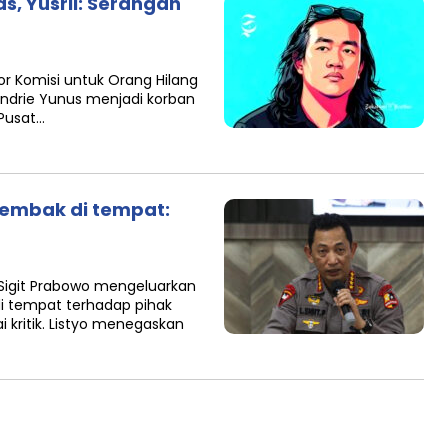
as, Yusril: Serangan
r Komisi untuk Orang Hilang
Andrie Yunus menjadi korban
 Pusat…
l tembak di tempat:
 Sigit Prabowo mengeluarkan
 di tempat terhadap pihak
kritik. Listyo menegaskan