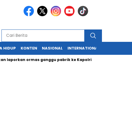
A HIDUP
KONTEN
NASIONAL
INTERNATIONAL
POLITIK
HU
aporkan ormas ganggu pabrik ke Kapolri
Cabup dan Cawali S