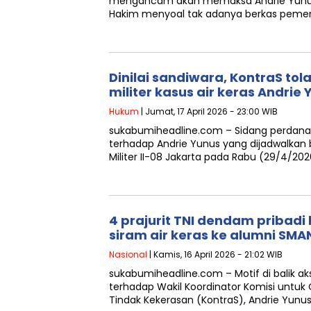
mengancam akan memaksa Andrie Yunus u
Hakim menyoal tak adanya berkas pemer
Dinilai sandiwara, KontraS tol
militer kasus air keras Andrie
Hukum
| Jumat, 17 April 2026 - 23:00 WIB
sukabumiheadline.com – Sidang perdana 
terhadap Andrie Yunus yang dijadwalkan 
Militer II-08 Jakarta pada Rabu (29/4/202
4 prajurit TNI dendam pribadi 
siram air keras ke alumni SMA
Nasional
| Kamis, 16 April 2026 - 21:02 WIB
sukabumiheadline.com – Motif di balik ak
terhadap Wakil Koordinator Komisi untuk
Tindak Kekerasan (KontraS), Andrie Yunu