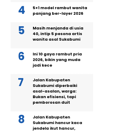
5+1 model rambut wanita
panjang ber-layer 2026
Masih menjanda di usia
40, intip 5 pesona artis
wanita asal Sukabumi
Ini 10 gaya rambut pria
2026, bikin yang muda
jadi kece
Jalan Kabupaten
Sukabumi diperbaiki
asal-asalan, warga:
Bukan efisiensi, tapi
pemborosan duit
Jalan Kabupaten
Sukabumi hancur kaca
jendela ikut hancur,