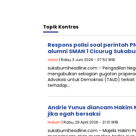
Topik
Kontras
Respons polisi soal perintah P
alumni SMAN 1 Cicurug Sukab
Vonis
| Rabu, 3 Juni 2026 - 07:52 WIB
sukabumiheadline.com – Pengadilan Neger
mengabulkan sebagian gugatan praperadi
Advokasi untuk Demokrasi (TAUD) terkai
terhadap…
Andrie Yunus diancam Hakim Mi
jika ogah bersaksi
Hukum
| Rabu, 29 April 2026 - 21:10 WIB
sukabumiheadline.com – Majelis Hakim Pen