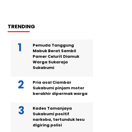
TRENDING
Pemuda Tanggung
Mabuk Berat Sambil
Pamer Celurit Diamuk
Warga Sukaraja
Sukabumi
Pria asal Ciambar
Sukabumi pinjam motor
berakhir dipermak warga
Kades Tamanjaya
Sukabumi positif
narkoba, tertunduk lesu
digiring polisi