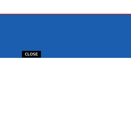
CLOSE
NTANG SUKABUMI HEADLINE