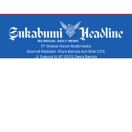
PT Global Vision Multimedia
Alamat Redaksi: Griya Benda Asri Blok CE12,
Jl. Sakura IV, RT 02/12, Desa Benda
Kecamatan Cicurug, Kabupaten Sukabumi, 43359,
Jawa Barat, Indonesia
Hotline: +62 811-1011-9123
Telp. 0266-743 1518
e-Mail:
sukabumiheadlines@gmail.com
A SIBER
KONTAK
PRIVACY POLICE
KODE ETIK
TE
COPYRIGHT © 2026 SUKABUMI HEADLINE - ALL RIGHTS RESERVED