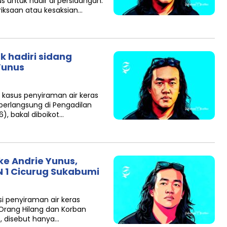
ntuk hadir di persidangan.
iksaan atau kesaksian…
ak hadiri sidang
 Yunus
kasus penyiraman air keras
berlangsung di Pengadilan
6), bakal diboikot…
ke Andrie Yunus,
N 1 Cicurug Sukabumi
si penyiraman air keras
 Orang Hilang dan Korban
s, disebut hanya…