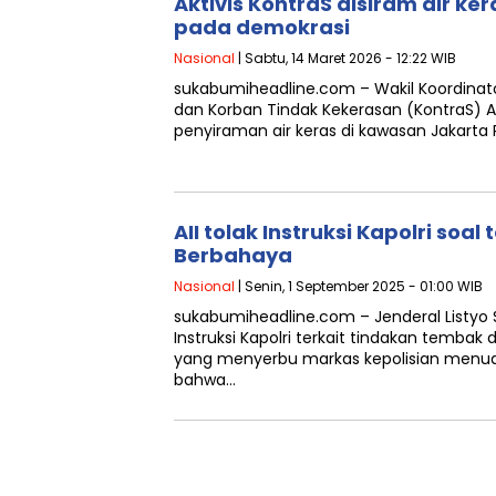
Aktivis KontraS disiram air ker
pada demokrasi
Nasional
| Sabtu, 14 Maret 2026 - 12:22 WIB
sukabumiheadline.com – Wakil Koordinato
dan Korban Tindak Kekerasan (KontraS) 
penyiraman air keras di kawasan Jakarta
AII tolak Instruksi Kapolri soa
Berbahaya
Nasional
| Senin, 1 September 2025 - 01:00 WIB
sukabumiheadline.com – Jenderal Listyo
Instruksi Kapolri terkait tindakan tembak
yang menyerbu markas kepolisian menuai 
bahwa…