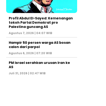
Profil Abdul El-Sayed: Kemenangan
tokoh Partai Demokrat pro
Palestina guncang AS
Agustus 7, 2026 | 04:07 WIB
Hampir 50 persen warga AS bosan
calon dari parpol
Agustus 6, 2026 | 07:20 WIB
PM Israel serahkan urusan Iran ke
AS
Juli 31, 2026 | 02:47 WIB