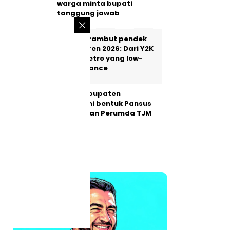
warga minta bupati
tanggung jawab
5 model rambut pendek
wanita tren 2026: Dari Y2K
hingga retro yang low-
maintenance
DPRD Kabupaten
Sukabumi bentuk Pansus
perubahan Perumda TJM
INTERNASIONAL