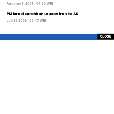
Agustus 6, 2026 | 07:20 WIB
PM Israel serahkan urusan Iran ke AS
Juli 31, 2026 | 02:47 WIB
CLOSE
PT Global Vision Multimedia
Alamat Redaksi: Griya Benda Asri Blok CE12,
Jl. Sakura IV, RT 02/12, Desa Benda
Kecamatan Cicurug, Kabupaten Sukabumi, 43359,
Jawa Barat, Indonesia
Hotline: +62 811-1011-9123
Telp. 0266-743 1518
e-Mail:
sukabumiheadlines@gmail.com
PEDOMAN PEMBERITAAN MEDIA SIBER
KONTAK