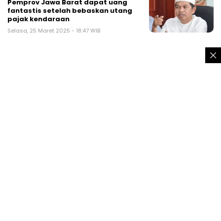
Pemprov Jawa Barat dapat uang
fantastis setelah bebaskan utang
pajak kendaraan
Selasa, 25 Maret 2025 - 18:47 WIB
Regulasi
Warga Jawa Barat mau bayar pajak
kendaraan? Kini tak perlu KTP
pemilik lama
Senin, 17 Maret 2025 - 05:00 WIB
Ekonomi
Duh, Hampir Separuh Pemilik Tak
Bayar Pajak Kendaraan, Ini Alasan
Warga Sukabumi
Senin, 6 Februari 2023 - 16:02 WIB
Tekno
Warga Sukabumi Bayar Pajak
Kendaraan Tak Perlu Datang ke
Samsat, Begini Caranya
Senin, 17 Oktober 2022 - 03:12 WIB