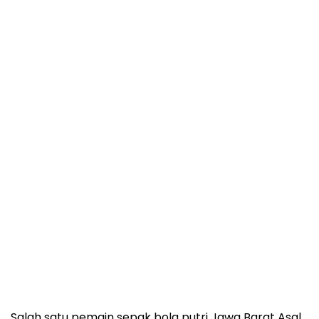
Salah satu pemain sepak bola putri Jawa Barat Asal