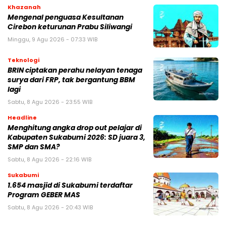
Khazanah
Mengenal penguasa Kesultanan
Cirebon keturunan Prabu Siliwangi
Minggu, 9 Agu 2026 - 07:33 WIB
Teknologi
BRIN ciptakan perahu nelayan tenaga
surya dari FRP, tak bergantung BBM
lagi
Sabtu, 8 Agu 2026 - 23:55 WIB
Headline
Menghitung angka drop out pelajar di
Kabupaten Sukabumi 2026: SD juara 3,
SMP dan SMA?
Sabtu, 8 Agu 2026 - 22:16 WIB
Sukabumi
1.654 masjid di Sukabumi terdaftar
Program GEBER MAS
Sabtu, 8 Agu 2026 - 20:43 WIB