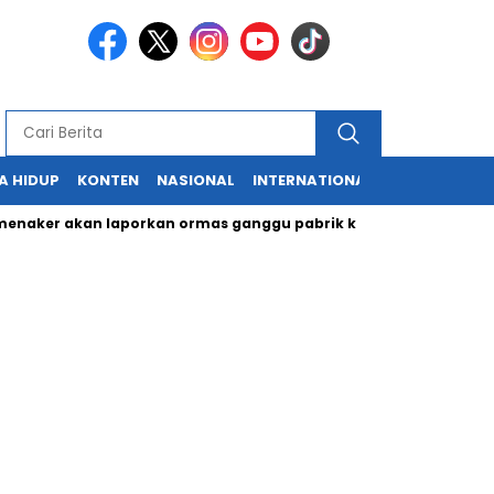
A HIDUP
KONTEN
NASIONAL
INTERNATIONAL
POLITIK
HU
r akan laporkan ormas ganggu pabrik ke Kapolri
Cabup dan C