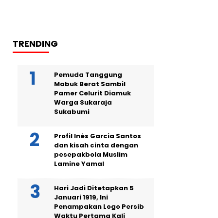
TRENDING
Pemuda Tanggung
Mabuk Berat Sambil
Pamer Celurit Diamuk
Warga Sukaraja
Sukabumi
Profil Inés Garcia Santos
dan kisah cinta dengan
pesepakbola Muslim
Lamine Yamal
Hari Jadi Ditetapkan 5
Januari 1919, Ini
Penampakan Logo Persib
Waktu Pertama Kali