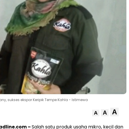
ny, sukses ekspor Keripik Tempe Kahla - Istimewa
A
A
A
dline.com –
Salah satu produk usaha mikro, kecil dan