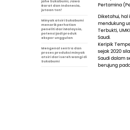
jahe Sukabumi, Jawa
Pertamina (P
Barat dan Indonesia,
jutaan ton!
Diketahui, ha
Minyak atsiri Sukabumi
mendukung us
menarik perhatian
peneliti dari Malaysia,
Terbukti, UMK
potensi jadi produk
Saudi.
ekspor unggulan
Keripik Tempe
Mengenal sentra dan
sejak 2020 si
proses produksi minyak
atsiri dari sereh wangi di
Saudi dalam 
Sukabumi
berujung pad