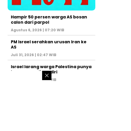
Hampir 50 persen warga AS bosan
calon dari parpol
Agustus 6, 2026 | 07:20 WIB
PM Israel serahkan urusan Iran ke
AS
Juli 31, 2026 | 02:47 WIB
Israel larang warga Palestina punya
kamar mandi sendiri
Juli 22, 2026 | 14:50 WIB