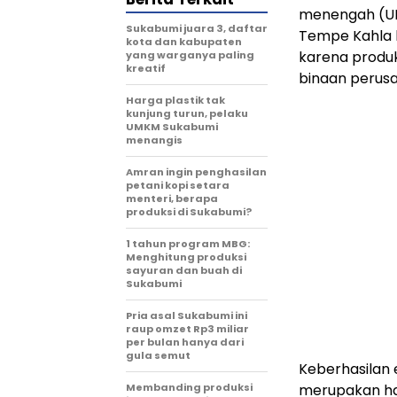
menengah (UM
Sukabumi juara 3, daftar
Tempe Kahla b
kota dan kabupaten
karena produk
yang warganya paling
kreatif
binaan perusa
Harga plastik tak
kunjung turun, pelaku
UMKM Sukabumi
menangis
Amran ingin penghasilan
petani kopi setara
menteri, berapa
produksi di Sukabumi?
1 tahun program MBG:
Menghitung produksi
sayuran dan buah di
Sukabumi
Pria asal Sukabumi ini
raup omzet Rp3 miliar
per bulan hanya dari
gula semut
Keberhasilan e
Membanding produksi
merupakan has