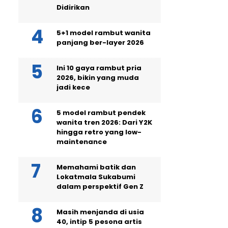
Didirikan
5+1 model rambut wanita
panjang ber-layer 2026
Ini 10 gaya rambut pria
2026, bikin yang muda
jadi kece
5 model rambut pendek
wanita tren 2026: Dari Y2K
hingga retro yang low-
maintenance
Memahami batik dan
Lokatmala Sukabumi
dalam perspektif Gen Z
Masih menjanda di usia
40, intip 5 pesona artis