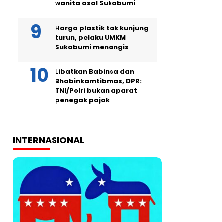
wanita asal Sukabumi
Harga plastik tak kunjung
turun, pelaku UMKM
Sukabumi menangis
Libatkan Babinsa dan
Bhabinkamtibmas, DPR:
TNI/Polri bukan aparat
penegak pajak
INTERNASIONAL