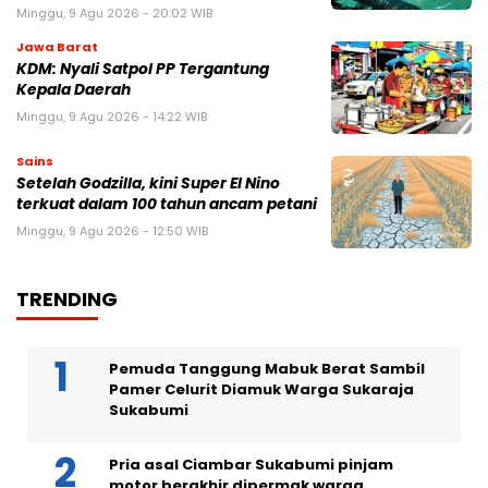
Minggu, 9 Agu 2026 - 20:02 WIB
Jawa Barat
KDM: Nyali Satpol PP Tergantung
Kepala Daerah
Minggu, 9 Agu 2026 - 14:22 WIB
Sains
Setelah Godzilla, kini Super El Nino
terkuat dalam 100 tahun ancam petani
Minggu, 9 Agu 2026 - 12:50 WIB
TRENDING
Pemuda Tanggung Mabuk Berat Sambil
Pamer Celurit Diamuk Warga Sukaraja
Sukabumi
Pria asal Ciambar Sukabumi pinjam
motor berakhir dipermak warga