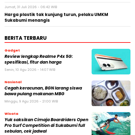
Jumat, 31 Juli 2026 - 06:42 WIB
Harga plastik tak kunjung turun, pelaku UMKM
Sukabumi menangis
BERITA TERBARU
Gadget
Review lengkap Realme P4x 5G:
spesifikasi, fitur dan harga
Senin, 10 Agu 2026 - 14:07 WIB
Nasional
Cegah keracunan, BGN larang siswa
bawa pulang makanan MBG
Minggu, 9 Agu 2026 - 21:00 WIB
Wisata
Yuk saksikan Cimaja Boardriders Open
Pro Surf Competition di Sukabumi full
sebulan, cek jadwal