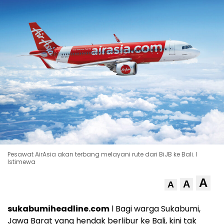
Pesawat AirAsia akan terbang melayani rute dari BiJB ke Bali. l
Istimewa
A
A
A
sukabumiheadline.com
l Bagi warga Sukabumi,
Jawa Barat yang hendak berlibur ke Bali, kini tak