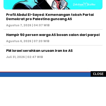
Profil Abdul El-Sayed: Kemenangan tokoh Partai
Demokrat pro Palestina guncang AS
Agustus 7, 2026 | 04:07 WIB
Hampir 50 persen warga AS bosan calon dari parpol
Agustus 6, 2026 | 07:20 WIB
PM Israel serahkan urusan Iran ke AS
Juli 31, 2026 | 02:47 WIB
CLOSE
PT Global Vision Multimedia
Alamat Redaksi: Griya Benda Asri Blok CE12,
Jl. Sakura IV, RT 02/12, Desa Benda
Kecamatan Cicurug, Kabupaten Sukabumi, 43359,