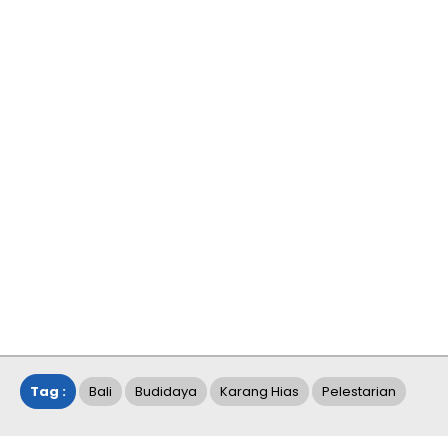
Tag :
Bali
Budidaya
Karang Hias
Pelestarian