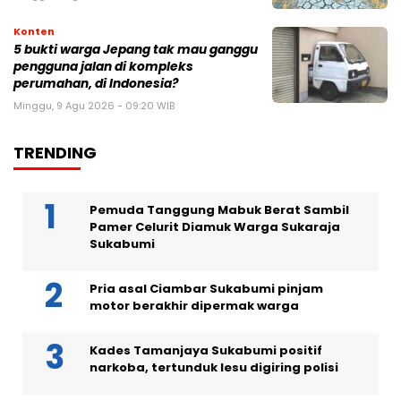
Konten
5 bukti warga Jepang tak mau ganggu
pengguna jalan di kompleks
perumahan, di Indonesia?
Minggu, 9 Agu 2026 - 09:20 WIB
TRENDING
Pemuda Tanggung Mabuk Berat Sambil
Pamer Celurit Diamuk Warga Sukaraja
Sukabumi
Pria asal Ciambar Sukabumi pinjam
motor berakhir dipermak warga
Kades Tamanjaya Sukabumi positif
narkoba, tertunduk lesu digiring polisi