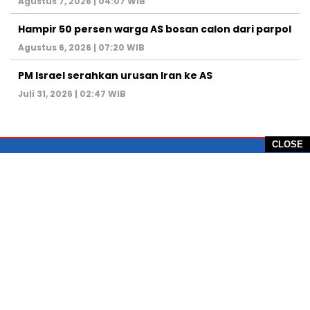
Agustus 7, 2026 | 04:07 WIB
Hampir 50 persen warga AS bosan calon dari parpol
Agustus 6, 2026 | 07:20 WIB
PM Israel serahkan urusan Iran ke AS
Juli 31, 2026 | 02:47 WIB
CLOSE
PT Global Vision Multimedia
Alamat Redaksi: Griya Benda Asri Blok CE12,
Jl. Sakura IV, RT 02/12, Desa Benda
Kecamatan Cicurug, Kabupaten Sukabumi, 43359,
Jawa Barat, Indonesia
Hotline: +62 811-1011-9123
Telp. 0266-743 1518
e-Mail:
sukabumiheadlines@gmail.com