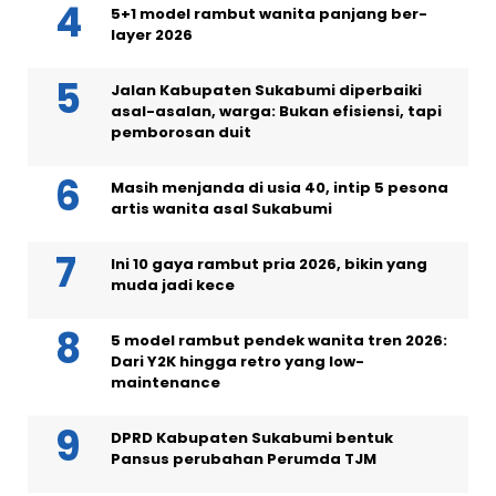
5+1 model rambut wanita panjang ber-
layer 2026
Jalan Kabupaten Sukabumi diperbaiki
asal-asalan, warga: Bukan efisiensi, tapi
pemborosan duit
Masih menjanda di usia 40, intip 5 pesona
artis wanita asal Sukabumi
Ini 10 gaya rambut pria 2026, bikin yang
muda jadi kece
5 model rambut pendek wanita tren 2026:
Dari Y2K hingga retro yang low-
maintenance
DPRD Kabupaten Sukabumi bentuk
Pansus perubahan Perumda TJM