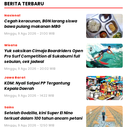
BERITA TERBARU
Nasional
Cegah keracunan, BGN larang siswa
bawa pulang makanan MBG
Minggu, 9 Agu 2026 - 21:00 WIB
Wisata
Yuk saksikan Cimaja Boardriders Open
Pro Surf Competition di Sukabumi full
sebulan, cek jadwal
Minggu, 9 Agu 2026 - 20:02 WIB
Jawa Barat
KDM: Nyali Satpol PP Tergantung
Kepala Daerah
Minggu, 9 Agu 2026 - 14:22 WIB
Sains
Setelah Godzilla, kini Super El Nino
terkuat dalam 100 tahun ancam petani
Minggu, 9 Agu 2026 - 12:50 WIB