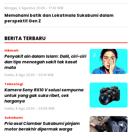
Minggu, 2 Agustus 2026 - 17:42 WIB
Memahami batik dan Lokatmala Sukabumi dalam
perspektif Gen Z
BERITA TERBARU
Hikmah
Penyakit ain dalam Islam: Dalil, ciri-ciri
dan tips mencegah sakit tak kasat
mata
Sabtu, 8 Agu 2026 - 03:41 WIB
Teknologi
Kamera Sony RX10 V solusi sempurna
untuk yang gak suka ribet, cek
harganya
Sabtu, 8 Agu 2026 - 02:58 WIB
Sukabumi
Pria asal Ciambar Sukabumi pinjam
motor berakhir dipermak warga