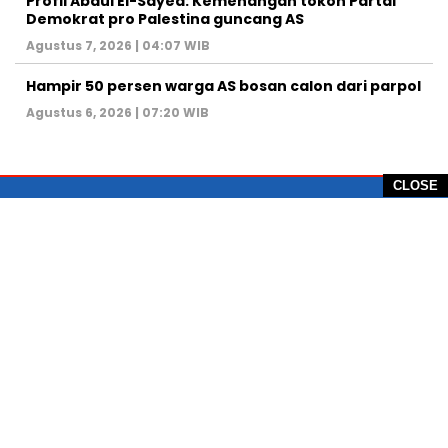
Profil Abdul El-Sayed: Kemenangan tokoh Partai
Demokrat pro Palestina guncang AS
Agustus 7, 2026 | 04:07 WIB
Hampir 50 persen warga AS bosan calon dari parpol
Agustus 6, 2026 | 07:20 WIB
CLOSE
PT Global Vision Multimedia
Alamat Redaksi: Griya Benda Asri Blok CE12,
Jl. Sakura IV, RT 02/12, Desa Benda
Kecamatan Cicurug, Kabupaten Sukabumi, 43359,
Jawa Barat, Indonesia
Hotline: +62 811-1011-9123
Telp. 0266-743 1518
e-Mail:
sukabumiheadlines@gmail.com