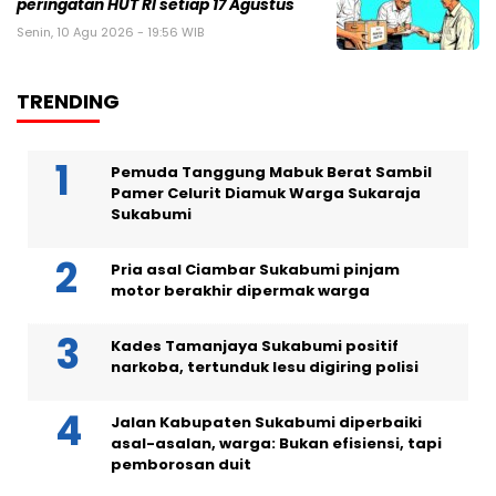
peringatan HUT RI setiap 17 Agustus
Senin, 10 Agu 2026 - 19:56 WIB
TRENDING
Pemuda Tanggung Mabuk Berat Sambil
Pamer Celurit Diamuk Warga Sukaraja
Sukabumi
Pria asal Ciambar Sukabumi pinjam
motor berakhir dipermak warga
Kades Tamanjaya Sukabumi positif
narkoba, tertunduk lesu digiring polisi
Jalan Kabupaten Sukabumi diperbaiki
asal-asalan, warga: Bukan efisiensi, tapi
pemborosan duit