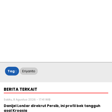
Tag :
Eriyanto
BERITA TERKAIT
Sabtu, 8 Agustus 2026 - 17:41 WIB
Danijel Lončar direkrut Persib, ini profil bek tangguh
asal Kroasia