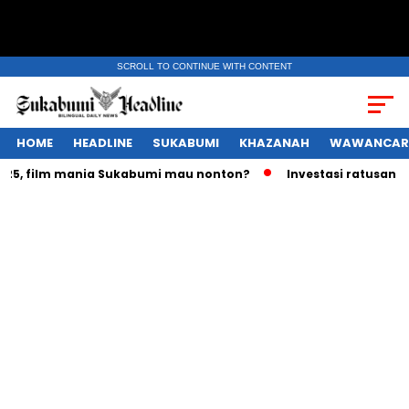
SCROLL TO CONTINUE WITH CONTENT
HOME
HEADLINE
SUKABUMI
KHAZANAH
WAWANCAR
, film mania Sukabumi mau nonton?
Investasi ratusan trili