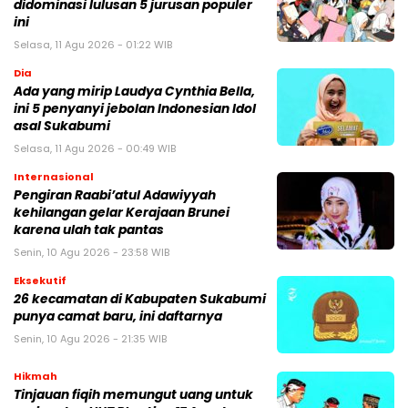
didominasi lulusan 5 jurusan populer
ini
Selasa, 11 Agu 2026 - 01:22 WIB
Dia
Ada yang mirip Laudya Cynthia Bella,
ini 5 penyanyi jebolan Indonesian Idol
asal Sukabumi
Selasa, 11 Agu 2026 - 00:49 WIB
Internasional
Pengiran Raabi’atul Adawiyyah
kehilangan gelar Kerajaan Brunei
karena ulah tak pantas
Senin, 10 Agu 2026 - 23:58 WIB
Eksekutif
26 kecamatan di Kabupaten Sukabumi
punya camat baru, ini daftarnya
Senin, 10 Agu 2026 - 21:35 WIB
Hikmah
Tinjauan fiqih memungut uang untuk