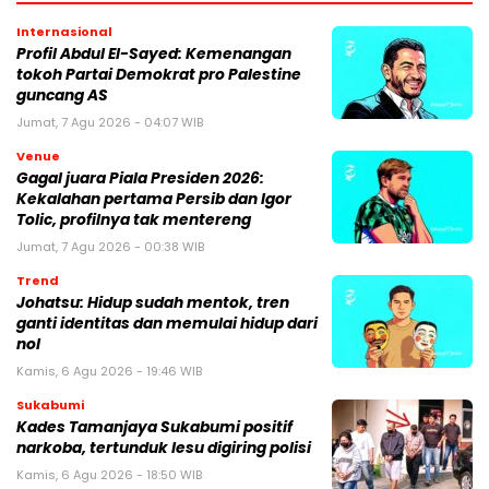
Internasional
Profil Abdul El-Sayed: Kemenangan
tokoh Partai Demokrat pro Palestine
guncang AS
Jumat, 7 Agu 2026 - 04:07 WIB
Venue
Gagal juara Piala Presiden 2026:
Kekalahan pertama Persib dan Igor
Tolic, profilnya tak mentereng
Jumat, 7 Agu 2026 - 00:38 WIB
Trend
Johatsu: Hidup sudah mentok, tren
ganti identitas dan memulai hidup dari
nol
Kamis, 6 Agu 2026 - 19:46 WIB
Sukabumi
Kades Tamanjaya Sukabumi positif
narkoba, tertunduk lesu digiring polisi
Kamis, 6 Agu 2026 - 18:50 WIB