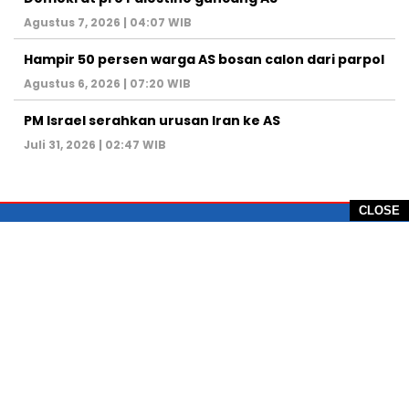
Agustus 7, 2026 | 04:07 WIB
Hampir 50 persen warga AS bosan calon dari parpol
Agustus 6, 2026 | 07:20 WIB
PM Israel serahkan urusan Iran ke AS
Juli 31, 2026 | 02:47 WIB
CLOSE
PT Global Vision Multimedia
Alamat Redaksi: Griya Benda Asri Blok CE12,
Jl. Sakura IV, RT 02/12, Desa Benda
Kecamatan Cicurug, Kabupaten Sukabumi, 43359,
Jawa Barat, Indonesia
Hotline: +62 811-1011-9123
Telp. 0266-743 1518
e-Mail:
sukabumiheadlines@gmail.com