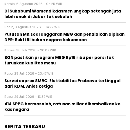
Kamis, 6 Agustus 2026 - 04:25 WIB
Di Sukabumi Wamendikdasmen ungkap setengah juta
lebih anak di Jabar tak sekolah
Senin, 3 Agustus 2026 - 04:22 WIB
Putusan MK soal anggaran MBG dan pendidikan dipisah,
DPR: Bukti RI bukan negara kekuasaan
Kamis, 30 Juli 2026 - 20:07 WIB
BGN pastikan program MBG Rp15 ribu per porsi tak
turunkan kualitas menu
Rabu, 29 Juli 2026 - 20:47 WIB
Survei capres SMRC: Elektabilitas Prabowo tertinggal
dari KDM, Anies ketiga
Rabu, 29 Juli 2026 - 13:57 WIB
414 SPPG bermasalah, ratusan miliar dikembalikan ke
kas negara
BERITA TERBARU