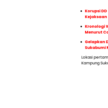
Korupsi D
Kejaksaan
Kronologi
Menurut 
Gelapkan D
Sukabumi M
Lokasi pertam
Kampung Suka