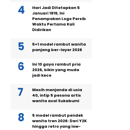
Hari Jadi Ditetapkan 5
Januari 1919, Ini
Penampakan Logo Persib
Waktu Pertama Kali
Didirikan
5+1 model rambut wanita
panjang ber-layer 2026
Ini 10 gaya rambut pria
2026, bikin yang muda
jadi kece
Masih menjanda di usia
40, intip 5 pesona artis
wanita asal Sukabumi
5 model rambut pendek
wanita tren 2026: Dari Y2K
hingga retro yang low-