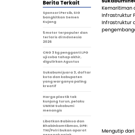
sukabumihe
Berita Terkait
Kemaritiman d
Sponsori Persib, SIG
Infrastruktur
bangkitkan Semen
Infrastruktur 
Kujang
pengembangan
5 motor terpopuler dan
terlaris di Indonesia
2026
CNG 3 kg pengganti LPG
uji coba tahap akhir,
digulirkan Agustus
Sukabumi juara 3, daftar
kota dan kabupaten
yang warganya paling
kreatif
Harga plastik tak
kunjung turun, pelaku
UMKM Sukabumi
menangis
Libatkan Babinsa dan
Bhabinkamtibmas, DPR:
Mengutip dari
TNI/Polri bukan aparat
penegak pajak