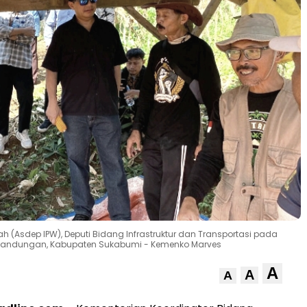
h (Asdep IPW), Deputi Bidang Infrastruktur dan Transportasi pada
abandungan, Kabupaten Sukabumi - Kemenko Marves
A
A
A