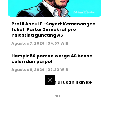
Profil Abdul El-Sayed: Kemenangan
tokoh Partai Demokrat pro
Palestina guncang AS
Agustus 7, 2026 | 04:07 WIB
Hampir 50 persen warga AS bosan
calon dari parpol
Agustus 6, 2026 | 07:20 WIB
PM Israel serahkan urusan Iran ke
AS
Juli 31, 2026 | 02:47 WIB