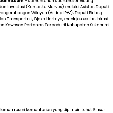
adline.com
– Kementerian Koordinator Bidang
an Investasi (Kemenko Marves) melalui Asisten Deputi
 Pengembangan Wilayah (Asdep IPW), Deputi Bidang
dan Transportasi, Djoko Hartoyo, meninjau usulan lokasi
 Kawasan Pertanian Terpadu di Kabupaten Sukabumi.
 laman resmi kementerian yang dipimpin Luhut Binsar