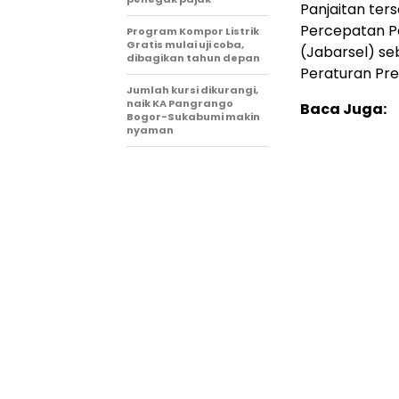
Panjaitan ter
Percepatan P
Program Kompor Listrik
Gratis mulai uji coba,
(Jabarsel) se
dibagikan tahun depan
Peraturan Pre
Jumlah kursi dikurangi,
naik KA Pangrango
Baca Juga:
Bogor-Sukabumi makin
nyaman