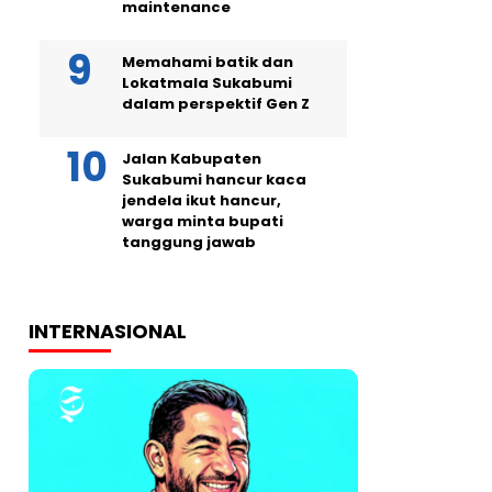
maintenance
Memahami batik dan
Lokatmala Sukabumi
dalam perspektif Gen Z
Jalan Kabupaten
Sukabumi hancur kaca
jendela ikut hancur,
warga minta bupati
tanggung jawab
INTERNASIONAL