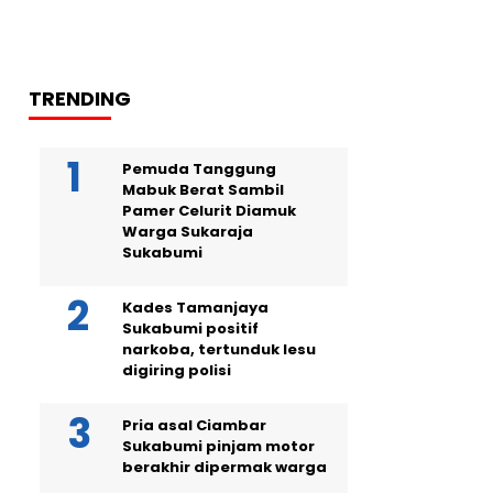
TRENDING
Pemuda Tanggung
Mabuk Berat Sambil
Pamer Celurit Diamuk
Warga Sukaraja
Sukabumi
Kades Tamanjaya
Sukabumi positif
narkoba, tertunduk lesu
digiring polisi
Pria asal Ciambar
Sukabumi pinjam motor
berakhir dipermak warga