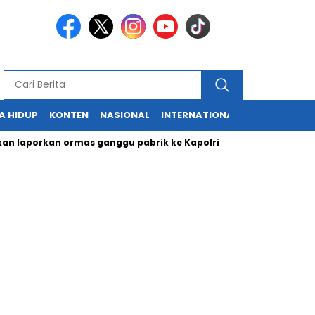
A HIDUP
KONTEN
NASIONAL
INTERNATIONAL
POLITIK
HU
orkan ormas ganggu pabrik ke Kapolri
Cabup dan Cawali Suk