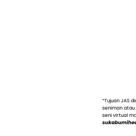
“Tujuan JAS d
seniman atau 
seni virtual m
sukabumihea