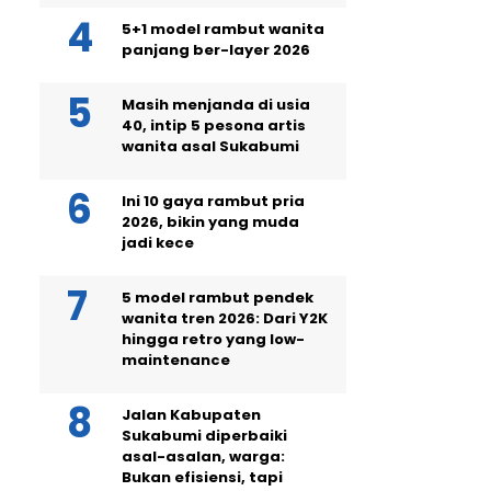
5+1 model rambut wanita
panjang ber-layer 2026
Masih menjanda di usia
40, intip 5 pesona artis
wanita asal Sukabumi
Ini 10 gaya rambut pria
2026, bikin yang muda
jadi kece
5 model rambut pendek
wanita tren 2026: Dari Y2K
hingga retro yang low-
maintenance
Jalan Kabupaten
Sukabumi diperbaiki
asal-asalan, warga:
Bukan efisiensi, tapi