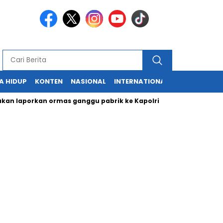
A HIDUP
KONTEN
NASIONAL
INTERNATIONAL
POLITIK
HU
aporkan ormas ganggu pabrik ke Kapolri
Cabup dan Cawali Su