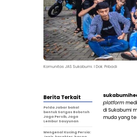
Komunitas JAS Sukabumi. l Dok. Pribadi
sukabumihe
Berita Terkait
platform
medi
Polda Jabar bakal
di Sukabumi m
bentuk Satgas Bobotoh
muda yang te
Jaga Persib, Jaga
Lembur Sauyunan
Mengenal Kucing Persia:
Jenis, karakter, harga