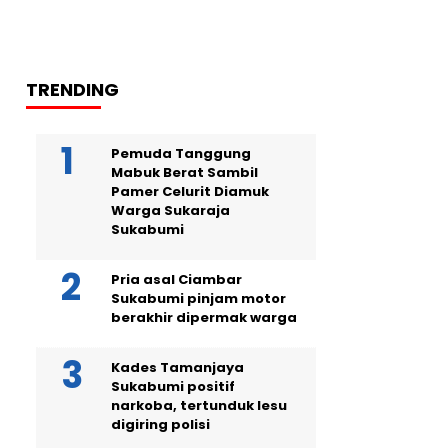
TRENDING
Pemuda Tanggung
Mabuk Berat Sambil
Pamer Celurit Diamuk
Warga Sukaraja
Sukabumi
Pria asal Ciambar
Sukabumi pinjam motor
berakhir dipermak warga
Kades Tamanjaya
Sukabumi positif
narkoba, tertunduk lesu
digiring polisi