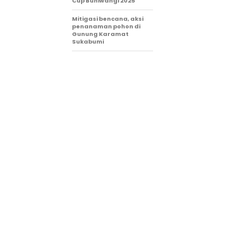
Cup Buniwangi 2025
Mitigasi bencana, aksi
penanaman pohon di
Gunung Karamat
Sukabumi