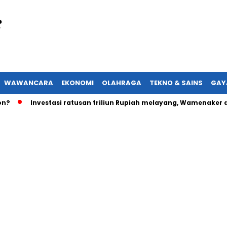
WAWANCARA
EKONOMI
OLAHRAGA
TEKNO & SAINS
GAY
Investasi ratusan triliun Rupiah melayang, Wamenaker akan l