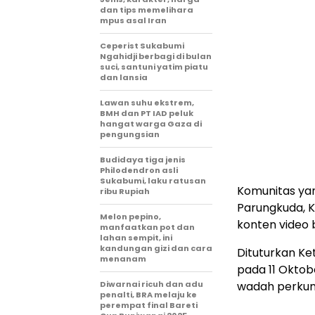
dan tips memelihara
mpus asal Iran
Ceperist Sukabumi
Ngahidji berbagi di bulan
suci, santuni yatim piatu
dan lansia
Lawan suhu ekstrem,
BMH dan PT IAD peluk
hangat warga Gaza di
pengungsian
Budidaya tiga jenis
Philodendron asli
Sukabumi, laku ratusan
Komunitas yan
ribu Rupiah
Parungkuda, 
Melon pepino,
konten video
manfaatkan pot dan
lahan sempit, ini
kandungan gizi dan cara
Dituturkan Ket
menanam
pada 11 Oktob
Diwarnai ricuh dan adu
wadah perkum
penalti, BRA melaju ke
perempat final Bareti