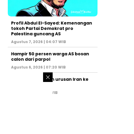
Profil Abdul El-Sayed: Kemenangan
tokoh Partai Demokrat pro
Palestina guncang AS
Agustus 7, 2026 | 04:07 WIB
Hampir 50 persen warga AS bosan
calon dari parpol
Agustus 6, 2026 | 07:20 WIB
PM Israel serahkan urusan Iran ke
AS
Juli 31, 2026 | 02:47 WIB