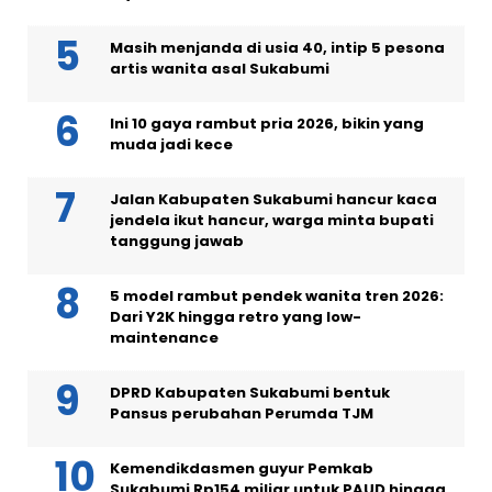
Masih menjanda di usia 40, intip 5 pesona
artis wanita asal Sukabumi
Ini 10 gaya rambut pria 2026, bikin yang
muda jadi kece
Jalan Kabupaten Sukabumi hancur kaca
jendela ikut hancur, warga minta bupati
tanggung jawab
5 model rambut pendek wanita tren 2026:
Dari Y2K hingga retro yang low-
maintenance
DPRD Kabupaten Sukabumi bentuk
Pansus perubahan Perumda TJM
Kemendikdasmen guyur Pemkab
Sukabumi Rp154 miliar untuk PAUD hingga