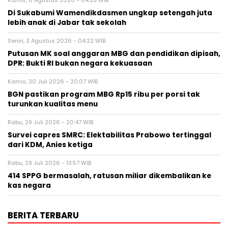
Kamis, 6 Agustus 2026 - 04:25 WIB
Di Sukabumi Wamendikdasmen ungkap setengah juta
lebih anak di Jabar tak sekolah
Senin, 3 Agustus 2026 - 04:22 WIB
Putusan MK soal anggaran MBG dan pendidikan dipisah,
DPR: Bukti RI bukan negara kekuasaan
Kamis, 30 Juli 2026 - 20:07 WIB
BGN pastikan program MBG Rp15 ribu per porsi tak
turunkan kualitas menu
Rabu, 29 Juli 2026 - 20:47 WIB
Survei capres SMRC: Elektabilitas Prabowo tertinggal
dari KDM, Anies ketiga
Rabu, 29 Juli 2026 - 13:57 WIB
414 SPPG bermasalah, ratusan miliar dikembalikan ke
kas negara
BERITA TERBARU