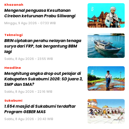
Khazanah
Mengenal penguasa Kesultanan
Cirebon keturunan Prabu Siliwangi
Minggu, 9 Agu 2026 - 07:33 WIB
Teknologi
BRIN ciptakan perahu nelayan tenaga
surya dari FRP, tak bergantung BBM
lagi
Sabtu, 8 Agu 2026 - 23:55 WIB
Headline
Menghitung angka drop out pelajar di
Kabupaten Sukabumi 2026: SD juara 3,
SMP dan SMA?
Sabtu, 8 Agu 2026 - 22:16 WIB
Sukabumi
1.654 masjid di Sukabumi terdaftar
Program GEBER MAS
Sabtu, 8 Agu 2026 - 20:43 WIB