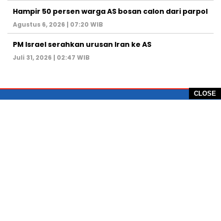
Hampir 50 persen warga AS bosan calon dari parpol
Agustus 6, 2026 | 07:20 WIB
PM Israel serahkan urusan Iran ke AS
Juli 31, 2026 | 02:47 WIB
CLOSE
PT Global Vision Multimedia
Alamat Redaksi: Griya Benda Asri Blok CE12,
Jl. Sakura IV, RT 02/12, Desa Benda
Kecamatan Cicurug, Kabupaten Sukabumi, 43359,
Jawa Barat, Indonesia
Hotline: +62 811-1011-9123
Telp. 0266-743 1518
e-Mail:
sukabumiheadlines@gmail.com