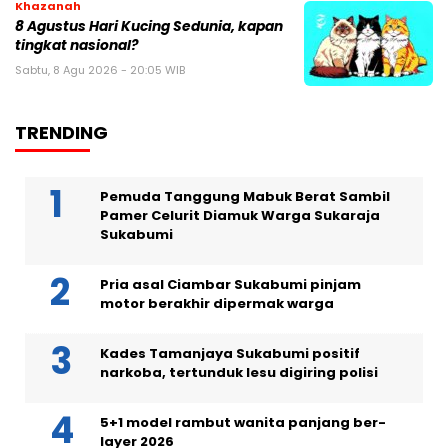
Khazanah
8 Agustus Hari Kucing Sedunia, kapan
tingkat nasional?
Sabtu, 8 Agu 2026 - 20:05 WIB
TRENDING
Pemuda Tanggung Mabuk Berat Sambil
Pamer Celurit Diamuk Warga Sukaraja
Sukabumi
Pria asal Ciambar Sukabumi pinjam
motor berakhir dipermak warga
Kades Tamanjaya Sukabumi positif
narkoba, tertunduk lesu digiring polisi
5+1 model rambut wanita panjang ber-
layer 2026