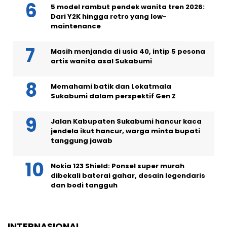
5 model rambut pendek wanita tren 2026:
Dari Y2K hingga retro yang low-
maintenance
Masih menjanda di usia 40, intip 5 pesona
artis wanita asal Sukabumi
Memahami batik dan Lokatmala
Sukabumi dalam perspektif Gen Z
Jalan Kabupaten Sukabumi hancur kaca
jendela ikut hancur, warga minta bupati
tanggung jawab
Nokia 123 Shield: Ponsel super murah
dibekali baterai gahar, desain legendaris
dan bodi tangguh
INTERNASIONAL