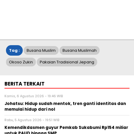
Tag :
Busana Muslim
Busana Muslimah
Okoso Zukin
Pakaian Tradisional Jepang
BERITA TERKAIT
Kamis, 6 Agustus 2026 - 19:46 WIB
Johatsu: Hidup sudah mentok, tren ganti identitas dan
memulai hidup dari nol
Rabu, 5 Agustus 2026 - 19:51 WIB
Kemendikdasmen guyur Pemkab Sukabumi Rp154 miliar
untuk PAUD hingga SMP