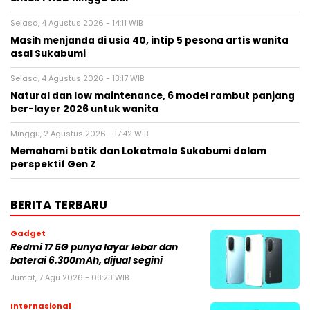
Selasa, 4 Agustus 2026 - 14:11 WIB
Masih menjanda di usia 40, intip 5 pesona artis wanita
asal Sukabumi
Selasa, 4 Agustus 2026 - 13:17 WIB
Natural dan low maintenance, 6 model rambut panjang
ber-layer 2026 untuk wanita
Minggu, 2 Agustus 2026 - 17:42 WIB
Memahami batik dan Lokatmala Sukabumi dalam
perspektif Gen Z
BERITA TERBARU
Gadget
Redmi 17 5G punya layar lebar dan
baterai 6.300mAh, dijual segini
Jumat, 7 Agu 2026 - 08:23 WIB
Internasional