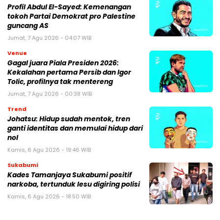
Profil Abdul El-Sayed: Kemenangan
tokoh Partai Demokrat pro Palestine
guncang AS
Jumat, 7 Agu 2026 - 04:07 WIB
Venue
Gagal juara Piala Presiden 2026:
Kekalahan pertama Persib dan Igor
Tolic, profilnya tak mentereng
Jumat, 7 Agu 2026 - 00:38 WIB
Trend
Johatsu: Hidup sudah mentok, tren
ganti identitas dan memulai hidup dari
nol
Kamis, 6 Agu 2026 - 19:46 WIB
Sukabumi
Kades Tamanjaya Sukabumi positif
narkoba, tertunduk lesu digiring polisi
Kamis, 6 Agu 2026 - 18:50 WIB