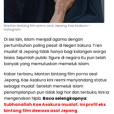
Mantan bintang film porno asal Jepang, Kae Asakura –
Instagram
Di sisi lain, Islam menjadi agama dengan
pertumbuhan paling pesat di Negeri Sakura. Tren
mualaf di Jepang tidak hanya bagi kalangan warga
biasa. Sejumlah public figure di negara itu pun telah
banyak yang memutuskan memeluk Islam.
Kabar terbaru, Mantan bintang film porno asal
Jepang, Kae Asakura kini resmi menyandang status
sebagai mualaf. Setelah memeluk Islam
penampilanpun pun tidak lagi
hot
dan terbuka, kini ia
mengenakan hijab.
Baca selengkapnya:
Subhanallah Kae Asakura mualaf, ini profil eks
bintang film dewasa asal Jepang