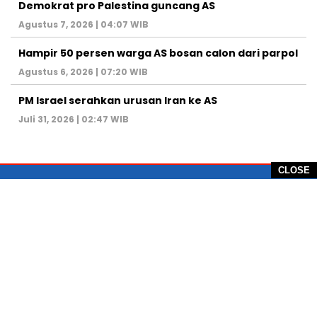
Demokrat pro Palestina guncang AS
Agustus 7, 2026 | 04:07 WIB
Hampir 50 persen warga AS bosan calon dari parpol
Agustus 6, 2026 | 07:20 WIB
PM Israel serahkan urusan Iran ke AS
Juli 31, 2026 | 02:47 WIB
CLOSE
PT Global Vision Multimedia
Alamat Redaksi: Griya Benda Asri Blok CE12,
Jl. Sakura IV, RT 02/12, Desa Benda
Kecamatan Cicurug, Kabupaten Sukabumi, 43359,
Jawa Barat, Indonesia
Hotline: +62 811-1011-9123
Telp. 0266-743 1518
e-Mail:
sukabumiheadlines@gmail.com