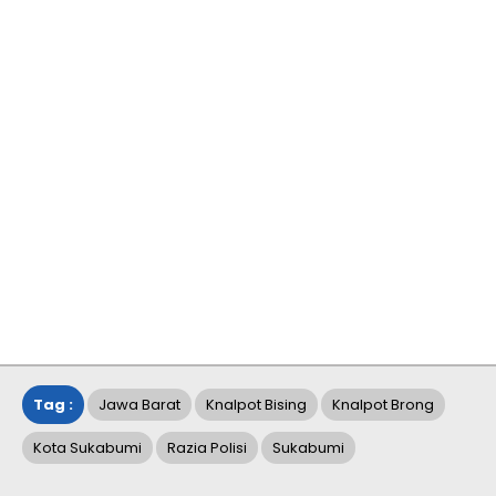
Tag :
Jawa Barat
Knalpot Bising
Knalpot Brong
Kota Sukabumi
Razia Polisi
Sukabumi