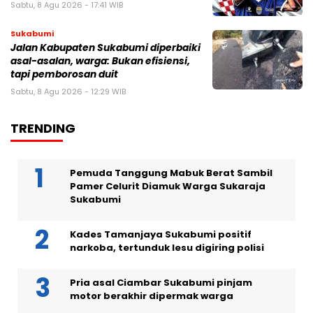
Sabtu, 8 Agu 2026 - 17:41 WIB
Sukabumi
Jalan Kabupaten Sukabumi diperbaiki
asal-asalan, warga: Bukan efisiensi,
tapi pemborosan duit
Sabtu, 8 Agu 2026 - 12:29 WIB
TRENDING
Pemuda Tanggung Mabuk Berat Sambil
Pamer Celurit Diamuk Warga Sukaraja
Sukabumi
Kades Tamanjaya Sukabumi positif
narkoba, tertunduk lesu digiring polisi
Pria asal Ciambar Sukabumi pinjam
motor berakhir dipermak warga