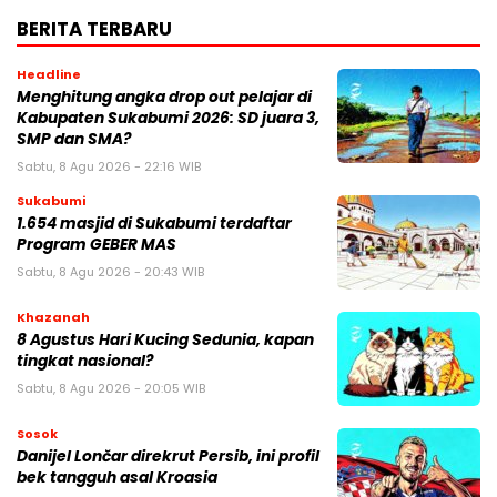
BERITA TERBARU
Headline
Menghitung angka drop out pelajar di
Kabupaten Sukabumi 2026: SD juara 3,
SMP dan SMA?
Sabtu, 8 Agu 2026 - 22:16 WIB
Sukabumi
1.654 masjid di Sukabumi terdaftar
Program GEBER MAS
Sabtu, 8 Agu 2026 - 20:43 WIB
Khazanah
8 Agustus Hari Kucing Sedunia, kapan
tingkat nasional?
Sabtu, 8 Agu 2026 - 20:05 WIB
Sosok
Danijel Lončar direkrut Persib, ini profil
bek tangguh asal Kroasia