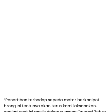
“Penertiban terhadap sepeda motor berknalpot
brong ini tentunya akan terus kami laksanakan,
apalagi saat ini masih dalam suasana Operasi Zebra